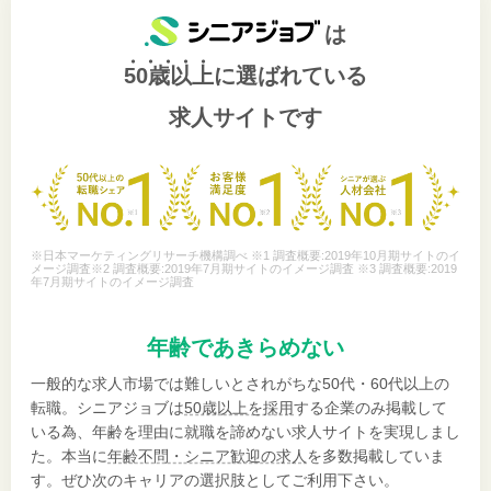
は
50歳以上
に選ばれている
求人サイトです
※日本マーケティングリサーチ機構調べ ※1 調査概要:2019年10月期サイトのイ
メージ調査※2 調査概要:2019年7月期サイトのイメージ調査 ※3 調査概要:2019
年7月期サイトのイメージ調査
年齢であきらめない
一般的な求人市場では難しいとされがちな50代・60代以上の
転職。シニアジョブは
50歳以上を採用
する企業のみ掲載して
いる為、年齢を理由に就職を諦めない求人サイトを実現しまし
た。本当に
年齢不問・シニア歓迎の求人
を多数掲載していま
す。ぜひ次のキャリアの選択肢としてご利用下さい。