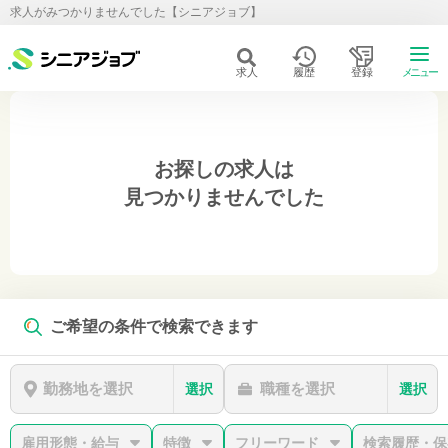
求人がみつかりませんでした【シニアジョブ】
求人
履歴
登録
メニュー
お探しの求人は
見つかりませんでした
ご希望の条件で検索できます
勤務地を選択
職種を選択
選択
選択
雇用形態・給与
特徴
フリーワード
検索履歴・保