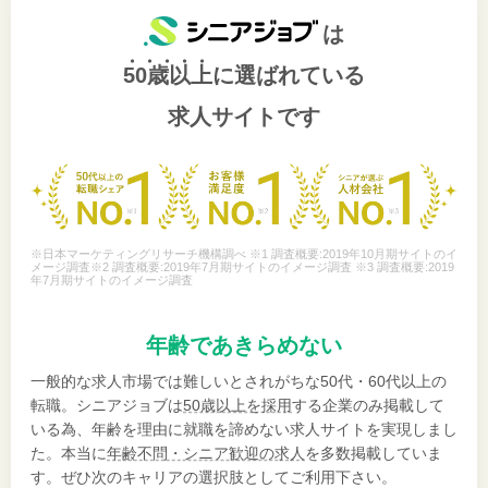
は
50歳以上
に選ばれている
求人サイトです
※日本マーケティングリサーチ機構調べ ※1 調査概要:2019年10月期サイトのイ
メージ調査※2 調査概要:2019年7月期サイトのイメージ調査 ※3 調査概要:2019
年7月期サイトのイメージ調査
年齢であきらめない
一般的な求人市場では難しいとされがちな50代・60代以上の
転職。シニアジョブは
50歳以上を採用
する企業のみ掲載して
いる為、年齢を理由に就職を諦めない求人サイトを実現しまし
た。本当に
年齢不問・シニア歓迎の求人
を多数掲載していま
す。ぜひ次のキャリアの選択肢としてご利用下さい。