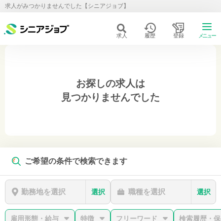
求人がみつかりませんでした【シニアジョブ】
求人
履歴
登録
メニュー
お探しの求人は
見つかりませんでした
ご希望の条件で検索できます
勤務地を選択
職種を選択
選択
選択
雇用形態・給与
特徴
フリーワード
検索履歴・保