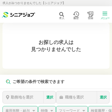
求人がみつかりませんでした【シニアジョブ】
求人
履歴
登録
メニュー
お探しの求人は
見つかりませんでした
ご希望の条件で検索できます
勤務地を選択
職種を選択
選択
選択
雇用形態・給与
特徴
フリーワード
検索履歴・保