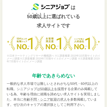
は
50歳以上
に選ばれている
求人サイトです
※日本マーケティングリサーチ機構調べ ※1 調査概要:2019年10月期サイトのイ
メージ調査※2 調査概要:2019年7月期サイトのイメージ調査 ※3 調査概要:2019
年7月期サイトのイメージ調査
年齢であきらめない
一般的な求人市場では難しいとされがちな50代・60代以上の
転職。シニアジョブは
50歳以上を採用
する企業のみ掲載して
いる為、年齢を理由に就職を諦めない求人サイトを実現しまし
た。本当に
年齢不問・シニア歓迎の求人
を多数掲載していま
す。ぜひ次のキャリアの選択肢としてご利用下さい。