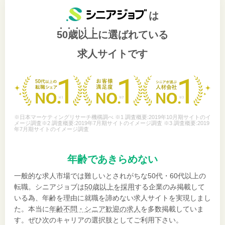
は
50歳以上
に選ばれている
求人サイトです
※日本マーケティングリサーチ機構調べ ※1 調査概要:2019年10月期サイトのイ
メージ調査※2 調査概要:2019年7月期サイトのイメージ調査 ※3 調査概要:2019
年7月期サイトのイメージ調査
年齢であきらめない
一般的な求人市場では難しいとされがちな50代・60代以上の
転職。シニアジョブは
50歳以上を採用
する企業のみ掲載して
いる為、年齢を理由に就職を諦めない求人サイトを実現しまし
た。本当に
年齢不問・シニア歓迎の求人
を多数掲載していま
す。ぜひ次のキャリアの選択肢としてご利用下さい。