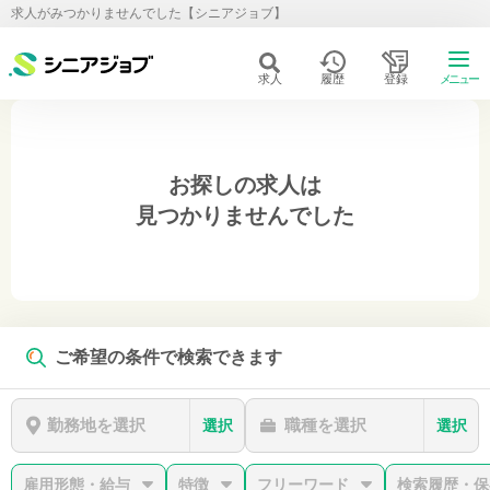
求人がみつかりませんでした【シニアジョブ】
求人
履歴
登録
メニュー
お探しの求人は
見つかりませんでした
ご希望の条件で検索できます
勤務地を選択
職種を選択
選択
選択
雇用形態・給与
特徴
フリーワード
検索履歴・保