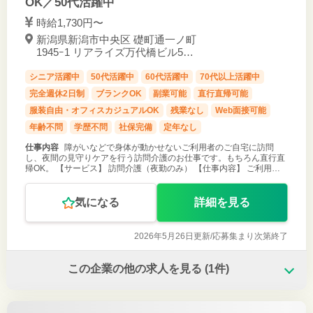
OK／50代活躍中
時給1,730円〜
新潟県新潟市中央区 礎町通一ノ町
1945ｰ1 リアライズ万代橋ビル501
号室 / 新潟駅 徒歩21分
シニア活躍中
50代活躍中
60代活躍中
70代以上活躍中
完全週休2日制
ブランクOK
副業可能
直行直帰可能
服装自由・オフィスカジュアルOK
残業なし
Web面接可能
年齢不問
学歴不問
社保完備
定年なし
仕事内容
障がいなどで身体が動かせないご利用者のご自宅に訪問
し、夜間の見守りケアを行う訪問介護のお仕事です。もちろん直行直
帰OK。 【サービス】 訪問介護（夜勤のみ） 【仕事内容】 ご利用者
が寝た後の見守りがメインの訪問介護のお仕事です。寝返りをうたせ
て上げたりの夜間の
気になる
詳細を見る
2026年5月26日更新/
応募集まり次第終了
この企業の他の求人を見る
(1件)