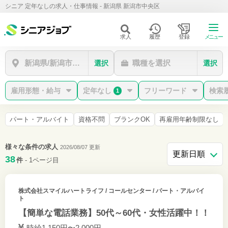
シニア 定年なしの求人・仕事情報 - 新潟県 新潟市中央区
求人
履歴
登録
メニュー
新潟県/新潟市中央区
職種を選択
選択
選択
雇用形態・給与
定年なし
フリーワード
検索
1
パート・アルバイト
資格不問
ブランクOK
再雇用年齢制限なし
様々な条件の求人
2026/08/07 更新
38
件
- 1ページ目
株式会社スマイルハートライフ
/ コールセンター / パート・アルバイ
ト
【簡単な電話業務】50代～60代・女性活躍中！！
時給1,150円〜2,000円