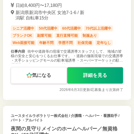
日給8,400円〜17,180円
新潟県新潟市中央区 女池7-1-6 / 新
潟駅 自転車15分
シニア活躍中
50代活躍中
60代活躍中
70代以上活躍中
ブランクOK
副業可能
直行直帰可能
制服あり
Web面接可能
年齢不問
学歴不問
社保完備
定年なし
仕事内容
街中や道路等の現場で交通誘導スタッフとして、 地域の皆
様の安全と安心をつくるお仕事です。 ・道路の舗装現場での交通誘導
・大手ショッピングモールの駐車場誘導 ・スーパーマーケットの駐車
場誘導 ・プロサッカーリーグの試合における誘導・警備 ・大手ドラ
ッグストアチ
気になる
詳細を見る
2026年6月3日更新/
応募集まり次第終了
ユースタイルラボラトリー株式会社
/ 介護職・ヘルパー・看護助手 /
パート・アルバイト
夜間の見守りメインのホームヘルパー／無資格