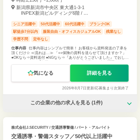
新潟県新潟市中央区 東大通1-3-1
INPEX新潟ビルディング6階 / 新
潟駅 徒歩２分
シニア活躍中
50代活躍中
60代活躍中
ブランクOK
駅徒歩7分以内
服装自由・オフィスカジュアルOK
残業なし
学歴不問
定年なし
仕事内容
仕事内容はシンプルで簡単！ お客様から資料発送の了承を
頂くだけ☆ ≪流れは…≫ 「○○保険の資料を送らせて頂けますか？」
●OKなら⇒資料送付 ●NGなら⇒『ありがとうございました』でおしま
い♪ これだけ！ 【知識0、コールセンター未経験でも全く問題ござい
ませ
気になる
詳細を見る
2026年8月7日更新/
応募集まり次第終了
この企業の他の求人を見る
(1件)
株式会社J.SECURITY
/ 交通誘導警備 / パート・アルバイト
交通誘導・警備スタッフ／50代以上活躍中