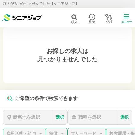
求人がみつかりませんでした【シニアジョブ】
求人
履歴
登録
メニュー
お探しの求人は
見つかりませんでした
ご希望の条件で検索できます
勤務地を選択
職種を選択
選択
選択
雇用形態・給与
特徴
フリーワード
検索履歴・保