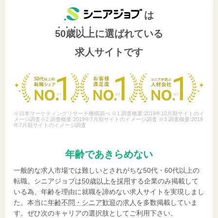
は
50歳以上
に選ばれている
求人サイトです
※日本マーケティングリサーチ機構調べ ※1 調査概要:2019年10月期サイトのイ
メージ調査※2 調査概要:2019年7月期サイトのイメージ調査 ※3 調査概要:2019
年7月期サイトのイメージ調査
年齢であきらめない
一般的な求人市場では難しいとされがちな50代・60代以上の
転職。シニアジョブは
50歳以上を採用
する企業のみ掲載して
いる為、年齢を理由に就職を諦めない求人サイトを実現しまし
た。本当に
年齢不問・シニア歓迎の求人
を多数掲載していま
す。ぜひ次のキャリアの選択肢としてご利用下さい。