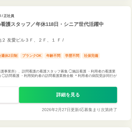
 / 正社員
看護スタッフ／年休118日・シニア世代活躍中
２ 友愛ビル３Ｆ、２Ｆ、１ Ｆ /
全週休2日制
ブランクOK
年齢不問
学歴不問
社保完備
護事業所）、訪問看護の看護スタッフ募集 ◯施設看護 ・利用者の看護業
助 ◯訪問看護 ・利用契約者の訪問看護業務全般 ＊利用者の病院受診同行が
詳細を見る
2026年2月27日更新/
応募集まり次第終了