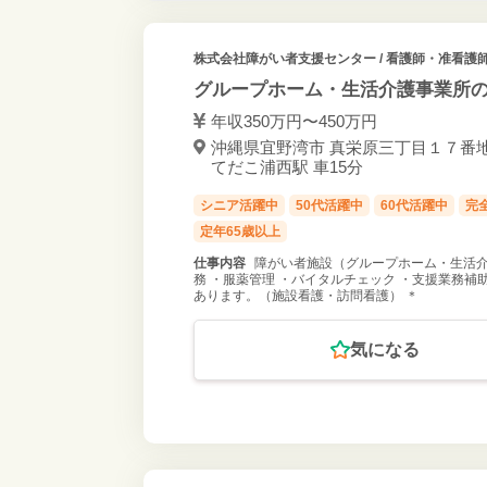
株式会社障がい者支援センター
/ 看護師・准看護師
グループホーム・生活介護事業所の
年収350万円〜450万円
沖縄県宜野湾市 真栄原三丁目１７番地
てだこ浦西駅 車15分
シニア活躍中
50代活躍中
60代活躍中
完
定年65歳以上
仕事内容
障がい者施設（グループホーム・生活介
務 ・服薬管理 ・バイタルチェック ・支援業務補
あります。（施設看護・訪問看護） ＊
気になる