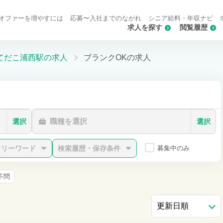
オファーを増やすには
応募〜入社までのながれ
シニア給料・年収ナビ
求人を探す
閲覧履歴
てだこ浦西駅の求人
ブランクOKの求人
職種を選択
選択
選択
フリーワード
検索履歴・保存条件
募集中のみ
不問