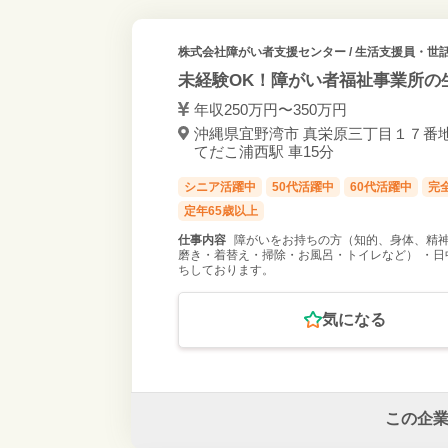
株式会社障がい者支援センター
/ 生活支援員・世話
未経験OK！障がい者福祉事業所の
年収250万円〜350万円
沖縄県宜野湾市 真栄原三丁目１７番地
てだこ浦西駅 車15分
シニア活躍中
50代活躍中
60代活躍中
完
定年65歳以上
仕事内容
障がいをお持ちの方（知的、身体、精神
磨き・着替え・掃除・お風呂・トイレなど） ・日
ちしております。
気になる
この企