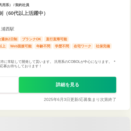
汎用系） / 契約社員
制（60代以上活躍中）
だこ浦西駅
全週休2日制
ブランクOK
直行直帰可能
以上
Web面接可能
年齢不問
学歴不問
在宅ワーク
社保完備
市に常駐して開発して貰います。 汎用系のCOBOLが中心になります。 ＊
 ご応募お待ちしております！
詳細を見る
2025年6月3日更新/
応募集まり次第終了