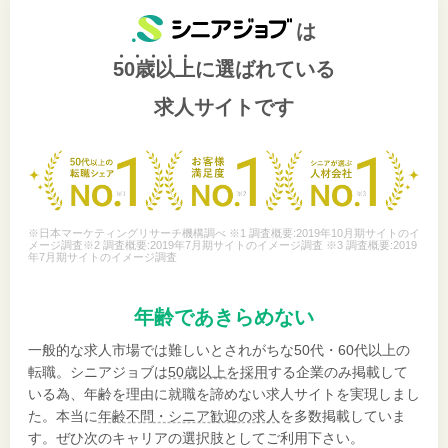
は
50歳以上
に選ばれている
求人サイトです
※日本マーケティングリサーチ機構調べ ※1 調査概要:2019年10月期サイトのイ
メージ調査※2 調査概要:2019年7月期サイトのイメージ調査 ※3 調査概要:2019
年7月期サイトのイメージ調査
年齢であきらめない
一般的な求人市場では難しいとされがちな50代・60代以上の
転職。シニアジョブは
50歳以上を採用
する企業のみ掲載して
いる為、年齢を理由に就職を諦めない求人サイトを実現しまし
た。本当に
年齢不問・シニア歓迎の求人
を多数掲載していま
す。ぜひ次のキャリアの選択肢としてご利用下さい。