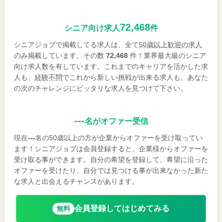
72,468
シニア向け求人
件
シニアジョブで掲載してる求人は、全て
50歳以上歓迎の求人
のみ掲載しています。その数
72,468
件！業界最大級のシニア
向け求人数を有しています。これまでのキャリアを活かした求
人も、
経験不問
でこれから新しい挑戦が出来る求人も。あなた
の次のチャレンジにピッタリな求人を見つけて下さい。
---
名がオファー受信
現在
---
名の50歳以上の方が企業からオファーを受け取ってい
ます！シニアジョブは会員登録すると、企業様からオファーを
受け取る事ができます。自分の希望を登録して、希望に沿った
オファーを受けたり、自分では見つける事が出来なかった新た
な求人と出会えるチャンスがあります。
会員登録してはじめてみる
無料