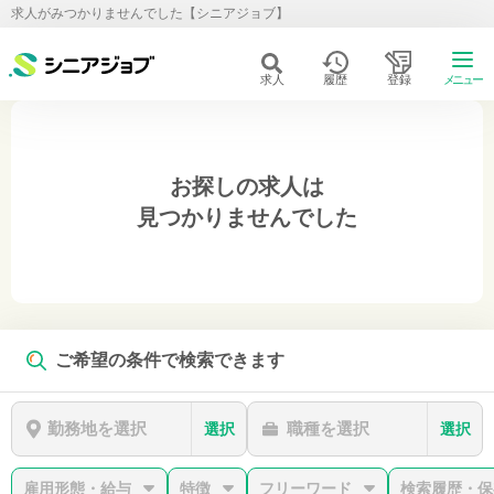
求人がみつかりませんでした【シニアジョブ】
求人
履歴
登録
メニュー
お探しの求人は
見つかりませんでした
ご希望の条件で検索できます
勤務地を選択
職種を選択
選択
選択
雇用形態・給与
特徴
フリーワード
検索履歴・保