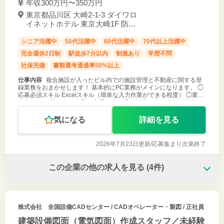
年収300万円〜350万円
東京都品川区 大崎2-1-3 ダイワロ
イネットホテル 東京大崎1F 防災
センター / 大崎駅 南改札口より徒
歩3分
シニア活躍中
50代活躍中
60代活躍中
70代以上活躍中
完全週休2日制
駅徒歩7分以内
制服あり
学歴不問
社保完備
書類選考通過率50%以上
仕事内容
複合施設が入ったビル内での施設管理と不動産に関する登
録業務をおまかせします！ 基本的にPC業務がメインになります。 ◯
応募必須スキル Excelスキル（簡単な入力作業ができる程度） ◯業務
内容 ・鍵の貸し出し管理 ・入退館者の受付対応 ・各種点検、巡回 ・
ビル
気になる
詳細を見る
2026年7月23日更新/
応募集まり次第終了
この企業の他の求人を見る
(4件)
株式会社 全国設備CADセンター
/ CADオペレーター・製図 / 正社員
建築設備図面（電気図面）作成スタッフ／未経験