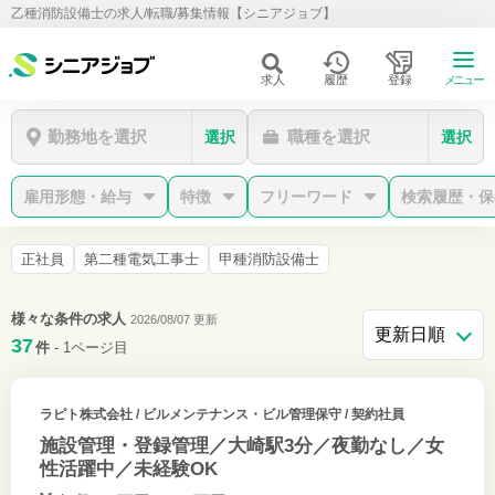
乙種消防設備士の求人/転職/募集情報【シニアジョブ】
求人
履歴
登録
メニュー
勤務地を選択
職種を選択
選択
選択
雇用形態・給与
特徴
フリーワード
検索履歴・保
正社員
第二種電気工事士
甲種消防設備士
様々な条件の求人
2026/08/07 更新
37
件
- 1ページ目
ラピト株式会社
/ ビルメンテナンス・ビル管理保守 / 契約社員
施設管理・登録管理／大崎駅3分／夜勤なし／女
性活躍中／未経験OK