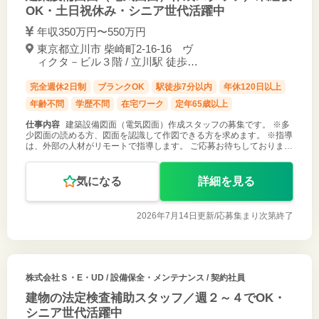
OK・土日祝休み・シニア世代活躍中
年収350万円〜550万円
東京都立川市 柴崎町2-16-16 ヴ
ィクタ－ビル３階 / 立川駅 徒歩7
分
完全週休2日制
ブランクOK
駅徒歩7分以内
年休120日以上
年齢不問
学歴不問
在宅ワーク
定年65歳以上
仕事内容
建築設備図面（電気図面）作成スタッフの募集です。 ※多
少図面の読める方、図面を認識して作図できる方を求めます。 ※指導
は、外部の人材がリモートで指導します。 ご応募お待ちしておりま
す。
気になる
詳細を見る
2026年7月14日更新/
応募集まり次第終了
株式会社Ｓ・E・UD
/ 設備保全・メンテナンス / 契約社員
建物の法定検査補助スタッフ／週２～４でOK・
シニア世代活躍中