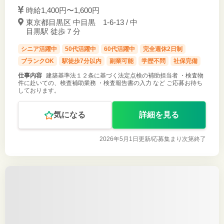
時給1,400円〜1,600円
東京都目黒区 中目黒 1-6-13 / 中
目黒駅 徒歩７分
シニア活躍中
50代活躍中
60代活躍中
完全週休2日制
ブランクOK
駅徒歩7分以内
副業可能
学歴不問
社保完備
仕事内容
建築基準法１２条に基づく法定点検の補助担当者 ・検査物
件に赴いての、検査補助業務 ・検査報告書の入力 など ご応募お待ち
しております。
気になる
詳細を見る
2026年5月1日更新/
応募集まり次第終了