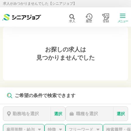
求人がみつかりませんでした【シニアジョブ】
求人
履歴
登録
メニュー
お探しの求人は
見つかりませんでした
ご希望の条件で検索できます
勤務地を選択
職種を選択
選択
選択
雇用形態・給与
特徴
フリーワード
検索履歴・保