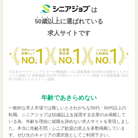
は
50歳以上
に選ばれている
求人サイトです
※日本マーケティングリサーチ機構調べ ※1 調査概要:2019年10月期サイトのイ
メージ調査※2 調査概要:2019年7月期サイトのイメージ調査 ※3 調査概要:2019
年7月期サイトのイメージ調査
年齢であきらめない
一般的な求人市場では難しいとされがちな50代・60代以上の
転職。シニアジョブは
50歳以上を採用
する企業のみ掲載して
いる為、年齢を理由に就職を諦めない求人サイトを実現しまし
た。本当に
年齢不問・シニア歓迎の求人
を多数掲載していま
す。ぜひ次のキャリアの選択肢としてご利用下さい。