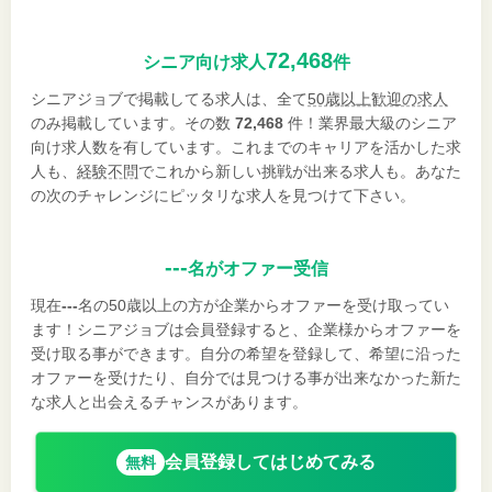
72,468
シニア向け求人
件
シニアジョブで掲載してる求人は、全て
50歳以上歓迎の求人
のみ掲載しています。その数
72,468
件！業界最大級のシニア
向け求人数を有しています。これまでのキャリアを活かした求
人も、
経験不問
でこれから新しい挑戦が出来る求人も。あなた
の次のチャレンジにピッタリな求人を見つけて下さい。
---
名がオファー受信
現在
---
名の50歳以上の方が企業からオファーを受け取ってい
ます！シニアジョブは会員登録すると、企業様からオファーを
受け取る事ができます。自分の希望を登録して、希望に沿った
オファーを受けたり、自分では見つける事が出来なかった新た
な求人と出会えるチャンスがあります。
会員登録してはじめてみる
無料