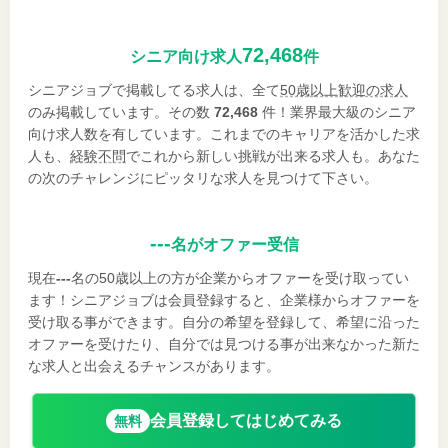
72,468
シニア向け求人
件
シニアジョブで掲載してる求人は、全て
50歳以上歓迎の求人
のみ掲載しています。その数
72,468
件！業界最大級のシニア
向け求人数を有しています。これまでのキャリアを活かした求
人も、
経験不問
でこれから新しい挑戦が出来る求人も。あなた
の次のチャレンジにピッタリな求人を見つけて下さい。
---
名がオファー受信
現在
---
名の50歳以上の方が企業からオファーを受け取ってい
ます！シニアジョブは会員登録すると、企業様からオファーを
受け取る事ができます。自分の希望を登録して、希望に沿った
オファーを受けたり、自分では見つける事が出来なかった新た
な求人と出会えるチャンスがあります。
会員登録してはじめてみる
無料