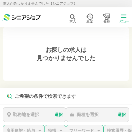
求人がみつかりませんでした【シニアジョブ】
求人
履歴
登録
メニュー
お探しの求人は
見つかりませんでした
ご希望の条件で検索できます
勤務地を選択
職種を選択
選択
選択
雇用形態・給与
特徴
フリーワード
検索履歴・保