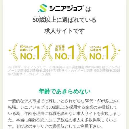
は
50歳以上
に選ばれている
求人サイトです
※日本マーケティングリサーチ機構調べ ※1 調査概要:2019年10月期サイトのイ
メージ調査※2 調査概要:2019年7月期サイトのイメージ調査 ※3 調査概要:2019
年7月期サイトのイメージ調査
年齢であきらめない
一般的な求人市場では難しいとされがちな50代・60代以上の
転職。シニアジョブは
50歳以上を採用
する企業のみ掲載して
いる為、年齢を理由に就職を諦めない求人サイトを実現しまし
た。本当に
年齢不問・シニア歓迎の求人
を多数掲載していま
す。ぜひ次のキャリアの選択肢としてご利用下さい。