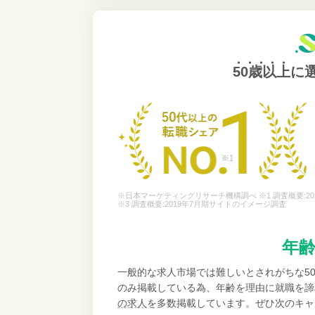
50歳以上
に
※日本マーケティングリサーチ機構調べ ※1 調査概要:20
※3 調査概要:2019年7月期サイトのイメージ調査
年
一般的な求人市場では難しいとされがちな5
のみ掲載している為、年齢を理由に就職を諦
の求人
を多数掲載しています。ぜひ次のキャ