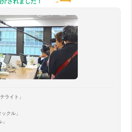
紹介されました！
テライト」
タックル」
ル」