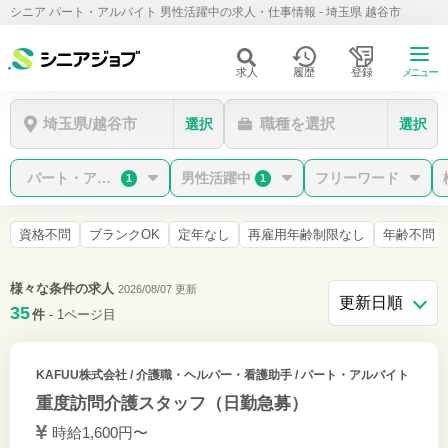
シニア パート・アルバイト 男性活躍中の求人・仕事情報 - 埼玉県 越谷市
求人
履歴
登録
メニュー
埼玉県/越谷市
職種を選択
選択
選択
パート・アルバイト
男性活躍中
フリーワード
1
1
資格不問
ブランクOK
定年なし
再雇用年齢制限なし
年齢不問
様々な条件の求人
2026/08/07 更新
35
件
- 1ページ目
KAFUU株式会社
/ 介護職・ヘルパー・看護助手 / パート・アルバイト
重度訪問介護スタッフ（日勤急募）
時給1,600円〜