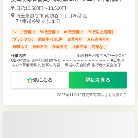
日給12,500円〜13,500円
埼玉県越谷市 南越谷１丁目26番地
7 / 南越谷駅 徒歩１分
シニア活躍中
50代活躍中
60代活躍中
70代以上活躍中
ブランクOK
駅徒歩7分以内
副業可能
直行直帰可能
制服あり
年齢不問
学歴不問
社保完備
定年なし
仕事内容
～～～～～～～～～～～～～ 勤務日数相談可 WワークOK J
OBPAY対応 資格取得制度あり ～～～～～～～～～～～～～ ■工事現
場での警備業務 お仕事の内容… 現場の安全確保 歩行者の安全確保 等
現場配置前にしっかりとした教育や研修があるので 初心者の方で
気になる
詳細を見る
2025年11月19日更新/
応募集まり次第終了