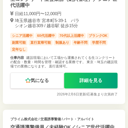
代活躍中
日給11,000円〜12,000円
埼玉県越谷市 宮本町5-39-1 パラ
シオン越谷309 / 越谷駅 徒歩15分
シニア活躍中
60代活躍中
70代以上活躍中
ブランクOK
副業可能
直行直帰可能
制服あり
年齢不問
学歴不問
定年なし
仕事内容
建設現場において工場から運搬されてくる生コンクリート
の配合・数量・時間を管理・確認する業務です。 東京・埼玉の建設現
場での業務になります。 直行直帰可。
気になる
詳細を見る
2026年2月6日更新/
応募集まり次第終了
プライム株式会社
/ 交通誘導警備 / パート・アルバイト
交通誘導警備員／未経験OK／シニア世代活躍中