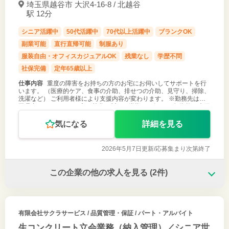
埼玉県越谷市 大沢4-16-8 / 北越谷
駅 12分
シニア活躍中
50代活躍中
70代以上活躍中
ブランクOK
副業可能
直行直帰可能
制服あり
服装自由・オフィスカジュアルOK
残業なし
学歴不問
社保完備
定年65歳以上
仕事内容
重度の障害をお持ちの方のお宅にお伺いしてサポートを行
います。 （医療的ケア、食事の介助、排せつの介助、見守り、掃除、
洗濯など） ご利用者様により支援内容が変わります。 ※勤務先は埼
玉県内になります。（主に越谷、川口、岩槻、三郷） ※無資格、未経
験者歓迎
気になる
詳細を見る
2026年5月7日更新/
応募集まり次第終了
この企業の他の求人を見る
(2件)
有限会社サクラサービス
/ 品質管理・保証 / パート・アルバイト
生コンクリート立会業務（納入管理）／シニア世