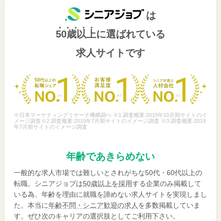
は
50歳以上
に選ばれている
求人サイトです
※日本マーケティングリサーチ機構調べ ※1 調査概要:2019年10月期サイトのイ
メージ調査※2 調査概要:2019年7月期サイトのイメージ調査 ※3 調査概要:2019
年7月期サイトのイメージ調査
年齢であきらめない
一般的な求人市場では難しいとされがちな50代・60代以上の
転職。シニアジョブは
50歳以上を採用
する企業のみ掲載して
いる為、年齢を理由に就職を諦めない求人サイトを実現しまし
た。本当に
年齢不問・シニア歓迎の求人
を多数掲載していま
す。ぜひ次のキャリアの選択肢としてご利用下さい。