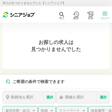
求人がみつかりませんでした【シニアジョブ】
求人
履歴
登録
メニュー
お探しの求人は
見つかりませんでした
ご希望の条件で検索できます
勤務地を選択
職種を選択
選択
選択
雇用形態・給与
特徴
フリーワード
検索履歴・保