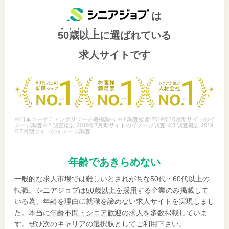
は
50歳以上
に選ばれている
求人サイトです
※日本マーケティングリサーチ機構調べ ※1 調査概要:2019年10月期サイトのイ
メージ調査※2 調査概要:2019年7月期サイトのイメージ調査 ※3 調査概要:2019
年7月期サイトのイメージ調査
年齢であきらめない
一般的な求人市場では難しいとされがちな50代・60代以上の
転職。シニアジョブは
50歳以上を採用
する企業のみ掲載して
いる為、年齢を理由に就職を諦めない求人サイトを実現しまし
た。本当に
年齢不問・シニア歓迎の求人
を多数掲載していま
す。ぜひ次のキャリアの選択肢としてご利用下さい。