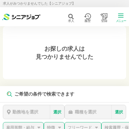
求人がみつかりませんでした【シニアジョブ】
求人
履歴
登録
メニュー
お探しの求人は
見つかりませんでした
ご希望の条件で検索できます
勤務地を選択
職種を選択
選択
選択
雇用形態・給与
特徴
フリーワード
検索履歴・保