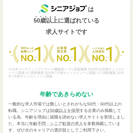
は
50歳以上
に選ばれている
求人サイトです
※日本マーケティングリサーチ機構調べ ※1 調査概要:2019年10月期サイトのイ
メージ調査※2 調査概要:2019年7月期サイトのイメージ調査 ※3 調査概要:2019
年7月期サイトのイメージ調査
年齢であきらめない
一般的な求人市場では難しいとされがちな50代・60代以上の
転職。シニアジョブは
50歳以上を採用
する企業のみ掲載して
いる為、年齢を理由に就職を諦めない求人サイトを実現しまし
た。本当に
年齢不問・シニア歓迎の求人
を多数掲載していま
す。ぜひ次のキャリアの選択肢としてご利用下さい。