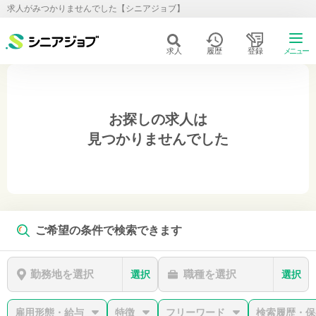
求人がみつかりませんでした【シニアジョブ】
求人
履歴
登録
メニュー
お探しの求人は
見つかりませんでした
ご希望の条件で検索できます
勤務地を選択
職種を選択
選択
選択
雇用形態・給与
特徴
フリーワード
検索履歴・保