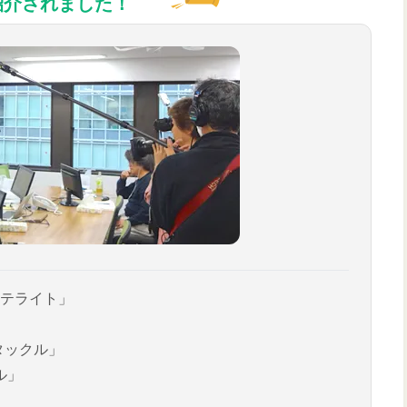
紹介されました！
テライト」
タックル」
ル」