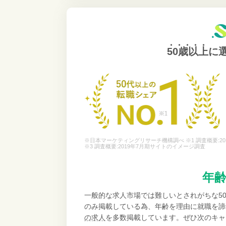
50歳以上
に
※日本マーケティングリサーチ機構調べ ※1 調査概要:20
※3 調査概要:2019年7月期サイトのイメージ調査
年
一般的な求人市場では難しいとされがちな5
のみ掲載している為、年齢を理由に就職を諦
の求人
を多数掲載しています。ぜひ次のキャ