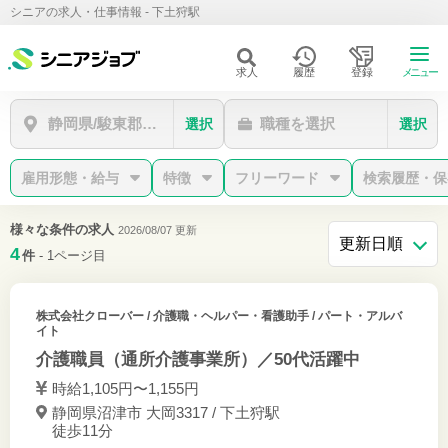
シニアの求人・仕事情報 - 下土狩駅
求人
履歴
登録
メニュー
静岡県/駿東郡長泉町/下土狩駅
職種を選択
選択
選択
雇用形態・給与
特徴
フリーワード
検索履歴・保
様々な条件の求人
2026/08/07 更新
4
件
- 1ページ目
株式会社クローバー
/ 介護職・ヘルパー・看護助手 / パート・アルバ
イト
介護職員（通所介護事業所）／50代活躍中
時給1,105円〜1,155円
静岡県沼津市 大岡3317 / 下土狩駅
徒歩11分