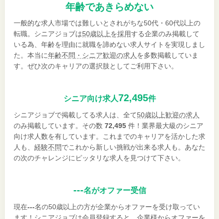
年齢であきらめない
一般的な求人市場では難しいとされがちな50代・60代以上の
転職。シニアジョブは
50歳以上を採用
する企業のみ掲載して
いる為、年齢を理由に就職を諦めない求人サイトを実現しまし
た。本当に
年齢不問・シニア歓迎の求人
を多数掲載していま
す。ぜひ次のキャリアの選択肢としてご利用下さい。
72,495
シニア向け求人
件
シニアジョブで掲載してる求人は、全て
50歳以上歓迎の求人
のみ掲載しています。その数
72,495
件！業界最大級のシニア
向け求人数を有しています。これまでのキャリアを活かした求
人も、
経験不問
でこれから新しい挑戦が出来る求人も。あなた
の次のチャレンジにピッタリな求人を見つけて下さい。
---
名がオファー受信
現在
---
名の50歳以上の方が企業からオファーを受け取ってい
ます！シニアジョブは会員登録すると、企業様からオファーを