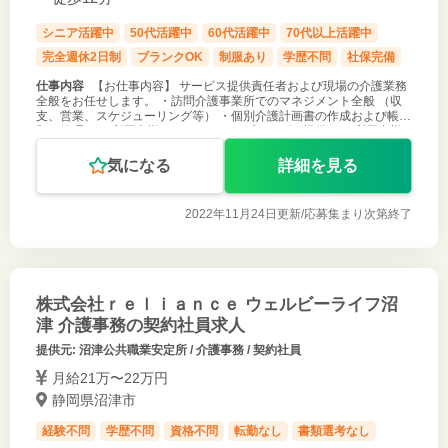
シニア活躍中
50代活躍中
60代活躍中
70代以上活躍中
完全週休2日制
ブランクOK
制服あり
学歴不問
社保完備
仕事内容
【お仕事内容】 サービス提供責任者および現場の介護業務
全般をお任せします。 ・訪問介護事業所でのマネジメント全般 （収
支、営業、スケジューリング等） ・個別介護計画書の作成および帳票
類の管理 ・ご利用者様へのホームヘルプサービス提供 ・ご利用者様
とヘルパーのサ
気になる
詳細を見る
2022年11月24日更新/
応募集まり次第終了
株式会社ｒｅｌｉａｎｃｅ ウェルビーライフ沼
津 介護事務の契約社員求人
提供元: 沼津公共職業安定所 / 介護事務 / 契約社員
月給21万〜22万円
静岡県沼津市
経験不問
学歴不問
資格不問
転勤なし
書類選考なし