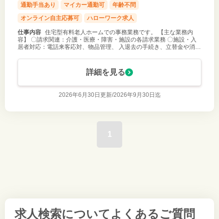
通勤手当あり
マイカー通勤可
年齢不問
オンライン自主応募可
ハローワーク求人
仕事内容
住宅型有料老人ホームでの事務業務です。 【主な業務内
容】 〇請求関連：介護・医療・障害・施設の各請求業務 〇施設・入
居者対応：電話来客応対、物品管理、 入退去の手続き、立替金や消耗
品等の管理 〇その他事務：職員の勤怠・入社準備・健康診断、 請求
書・納品書の処理
詳細を見る
2026年6月30日更新/
2026年9月30日迄
1
求人検索について
よくあるご質問