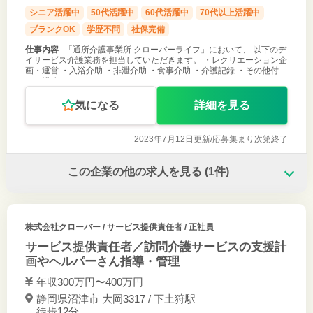
シニア活躍中
50代活躍中
60代活躍中
70代以上活躍中
ブランクOK
学歴不問
社保完備
仕事内容
「通所介護事業所 クローバーライフ」において、 以下のデ
イサービス介護業務を担当していただきます。 ・レクリエーション企
画・運営 ・入浴介助 ・排泄介助 ・食事介助 ・介護記録 ・その他付随
する業務
気になる
詳細を見る
2023年7月12日更新/
応募集まり次第終了
この企業の他の求人を見る
(1件)
株式会社クローバー
/ サービス提供責任者 / 正社員
サービス提供責任者／訪問介護サービスの支援計
画やヘルパーさん指導・管理
年収300万円〜400万円
静岡県沼津市 大岡3317 / 下土狩駅
徒歩12分