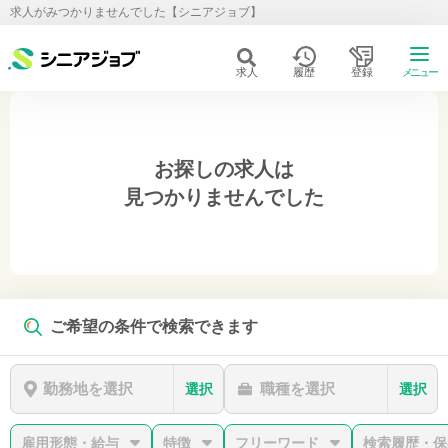
求人がみつかりませんでした【シニアジョブ】
求人
履歴
登録
メニュー
お探しの求人は
見つかりませんでした
ご希望の条件で検索できます
勤務地を選択
職種を選択
選択
選択
雇用形態・給与
特徴
フリーワード
検索履歴・保