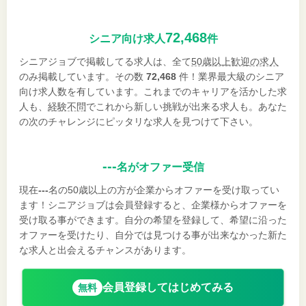
72,468
シニア向け求人
件
シニアジョブで掲載してる求人は、全て
50歳以上歓迎の求人
のみ掲載しています。その数
72,468
件！業界最大級のシニア
向け求人数を有しています。これまでのキャリアを活かした求
人も、
経験不問
でこれから新しい挑戦が出来る求人も。あなた
の次のチャレンジにピッタリな求人を見つけて下さい。
---
名がオファー受信
現在
---
名の50歳以上の方が企業からオファーを受け取ってい
ます！シニアジョブは会員登録すると、企業様からオファーを
受け取る事ができます。自分の希望を登録して、希望に沿った
オファーを受けたり、自分では見つける事が出来なかった新た
な求人と出会えるチャンスがあります。
会員登録してはじめてみる
無料