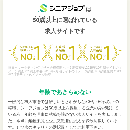
は
50歳以上
に選ばれている
求人サイトです
※日本マーケティングリサーチ機構調べ ※1 調査概要:2019年10月期サイトのイ
メージ調査※2 調査概要:2019年7月期サイトのイメージ調査 ※3 調査概要:2019
年7月期サイトのイメージ調査
年齢であきらめない
一般的な求人市場では難しいとされがちな50代・60代以上の
転職。シニアジョブは
50歳以上を採用
する企業のみ掲載して
いる為、年齢を理由に就職を諦めない求人サイトを実現しまし
た。本当に
年齢不問・シニア歓迎の求人
を多数掲載していま
す。ぜひ次のキャリアの選択肢としてご利用下さい。