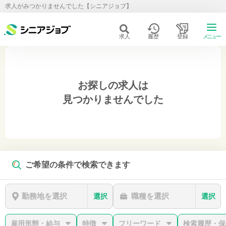
求人がみつかりませんでした【シニアジョブ】
求人
履歴
登録
メニュー
お探しの求人は
見つかりませんでした
ご希望の条件で検索できます
勤務地を選択
職種を選択
選択
選択
雇用形態・給与
特徴
フリーワード
検索履歴・保