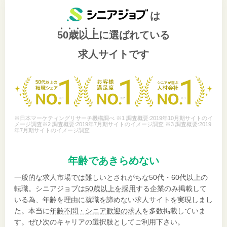
は
50歳以上
に選ばれている
求人サイトです
※日本マーケティングリサーチ機構調べ ※1 調査概要:2019年10月期サイトのイ
メージ調査※2 調査概要:2019年7月期サイトのイメージ調査 ※3 調査概要:2019
年7月期サイトのイメージ調査
年齢であきらめない
一般的な求人市場では難しいとされがちな50代・60代以上の
転職。シニアジョブは
50歳以上を採用
する企業のみ掲載して
いる為、年齢を理由に就職を諦めない求人サイトを実現しまし
た。本当に
年齢不問・シニア歓迎の求人
を多数掲載していま
す。ぜひ次のキャリアの選択肢としてご利用下さい。