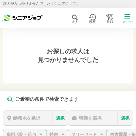
求人がみつかりませんでした【シニアジョブ】
求人
履歴
登録
メニュー
お探しの求人は
見つかりませんでした
ご希望の条件で検索できます
勤務地を選択
職種を選択
選択
選択
雇用形態・給与
特徴
フリーワード
検索履歴・保