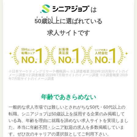
は
50歳以上
に選ばれている
求人サイトです
※日本マーケティングリサーチ機構調べ ※1 調査概要:2019年10月期サイトのイ
メージ調査※2 調査概要:2019年7月期サイトのイメージ調査 ※3 調査概要:2019
年7月期サイトのイメージ調査
年齢であきらめない
一般的な求人市場では難しいとされがちな50代・60代以上の
転職。シニアジョブは
50歳以上を採用
する企業のみ掲載して
いる為、年齢を理由に就職を諦めない求人サイトを実現しまし
た。本当に
年齢不問・シニア歓迎の求人
を多数掲載していま
す。ぜひ次のキャリアの選択肢としてご利用下さい。