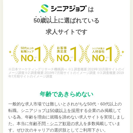
は
50歳以上
に選ばれている
求人サイトです
※日本マーケティングリサーチ機構調べ ※1 調査概要:2019年10月期サイトのイ
メージ調査※2 調査概要:2019年7月期サイトのイメージ調査 ※3 調査概要:2019
年7月期サイトのイメージ調査
年齢であきらめない
一般的な求人市場では難しいとされがちな50代・60代以上の
転職。シニアジョブは
50歳以上を採用
する企業のみ掲載して
いる為、年齢を理由に就職を諦めない求人サイトを実現しまし
た。本当に
年齢不問・シニア歓迎の求人
を多数掲載していま
す。ぜひ次のキャリアの選択肢としてご利用下さい。