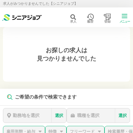
求人がみつかりませんでした【シニアジョブ】
求人
履歴
登録
メニュー
お探しの求人は
見つかりませんでした
ご希望の条件で検索できます
勤務地を選択
職種を選択
選択
選択
雇用形態・給与
特徴
フリーワード
検索履歴・保