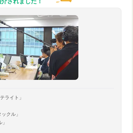
紹介されました！
テライト」
タックル」
ル」