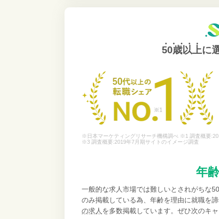
50歳以上
に
※日本マーケティングリサーチ機構調べ ※1 調査概要:20
※3 調査概要:2019年7月期サイトのイメージ調査
年
一般的な求人市場では難しいとされがちな5
のみ掲載している為、年齢を理由に就職を諦
の求人
を多数掲載しています。ぜひ次のキャ