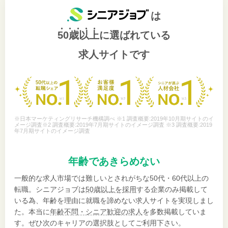
は
50歳以上
に選ばれている
求人サイトです
※日本マーケティングリサーチ機構調べ ※1 調査概要:2019年10月期サイトのイ
メージ調査※2 調査概要:2019年7月期サイトのイメージ調査 ※3 調査概要:2019
年7月期サイトのイメージ調査
年齢であきらめない
一般的な求人市場では難しいとされがちな50代・60代以上の
転職。シニアジョブは
50歳以上を採用
する企業のみ掲載して
いる為、年齢を理由に就職を諦めない求人サイトを実現しまし
た。本当に
年齢不問・シニア歓迎の求人
を多数掲載していま
す。ぜひ次のキャリアの選択肢としてご利用下さい。