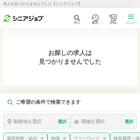
求人がみつかりませんでした【シニアジョブ】
求人
履歴
登録
メニュー
お探しの求人は
見つかりませんでした
ご希望の条件で検索できます
勤務地を選択
職種を選択
選択
選択
雇用形態・給与
特徴
フリーワード
検索履歴・保