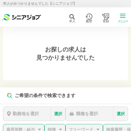
求人がみつかりませんでした【シニアジョブ】
求人
履歴
登録
メニュー
お探しの求人は
見つかりませんでした
ご希望の条件で検索できます
勤務地を選択
職種を選択
選択
選択
雇用形態・給与
特徴
フリーワード
検索履歴・保