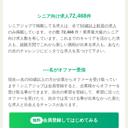
72,468
シニア向け求人
件
シニアジョブで掲載してる求人は、全て
50歳以上歓迎の求人
のみ掲載しています。その数
72,468
件！業界最大級のシニア
向け求人数を有しています。これまでのキャリアを活かした求
人も、
経験不問
でこれから新しい挑戦が出来る求人も。あなた
の次のチャレンジにピッタリな求人を見つけて下さい。
---
名がオファー受信
現在
---
名の50歳以上の方が企業からオファーを受け取ってい
ます！シニアジョブは会員登録すると、企業様からオファーを
受け取る事ができます。自分の希望を登録して、希望に沿った
オファーを受けたり、自分では見つける事が出来なかった新た
な求人と出会えるチャンスがあります。
会員登録してはじめてみる
無料