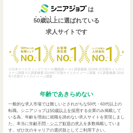
は
50歳以上
に選ばれている
求人サイトです
※日本マーケティングリサーチ機構調べ ※1 調査概要:2019年10月期サイトのイ
メージ調査※2 調査概要:2019年7月期サイトのイメージ調査 ※3 調査概要:2019
年7月期サイトのイメージ調査
年齢であきらめない
一般的な求人市場では難しいとされがちな50代・60代以上の
転職。シニアジョブは
50歳以上を採用
する企業のみ掲載して
いる為、年齢を理由に就職を諦めない求人サイトを実現しまし
た。本当に
年齢不問・シニア歓迎の求人
を多数掲載していま
す。ぜひ次のキャリアの選択肢としてご利用下さい。