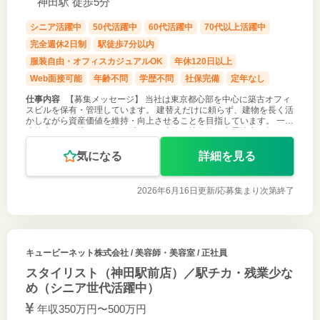
神田駅 徒歩5分
シニア活躍中
50代活躍中
60代活躍中
70代以上活躍中
完全週休2日制
駅徒歩7分以内
服装自由・オフィスカジュアルOK
年休120日以上
Web面接可能
年齢不問
学歴不問
社保完備
定年なし
仕事内容
【募集メッセージ】 当社は東京都心部を中心に築古オフィ
スビルを保有・管理しています。 建替えだけに頼らず、建物を長く活
かしながら資産価値を維持・向上させることを目指しています。 一級
建築士として培った経験を活かし、建物の技術的な意思決定を担って
いただける方を募
気になる
詳細を見る
2026年6月16日更新/
応募集まり次第終了
キュービーネット株式会社
/ 美容師・美容室 / 正社員
スタイリスト（神田駅前店）／駅チカ・残業少な
め（シニア世代活躍中）
年収350万円〜500万円