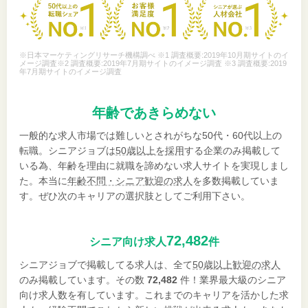
※日本マーケティングリサーチ機構調べ ※1 調査概要:2019年10月期サイトのイ
メージ調査※2 調査概要:2019年7月期サイトのイメージ調査 ※3 調査概要:2019
年7月期サイトのイメージ調査
年齢であきらめない
一般的な求人市場では難しいとされがちな50代・60代以上の
転職。シニアジョブは
50歳以上を採用
する企業のみ掲載して
いる為、年齢を理由に就職を諦めない求人サイトを実現しまし
た。本当に
年齢不問・シニア歓迎の求人
を多数掲載していま
す。ぜひ次のキャリアの選択肢としてご利用下さい。
72,482
シニア向け求人
件
シニアジョブで掲載してる求人は、全て
50歳以上歓迎の求人
のみ掲載しています。その数
72,482
件！業界最大級のシニア
向け求人数を有しています。これまでのキャリアを活かした求