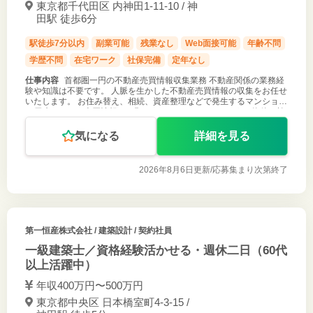
東京都千代田区 内神田1-11-10 / 神
田駅 徒歩6分
駅徒歩7分以内
副業可能
残業なし
Web面接可能
年齢不問
学歴不問
在宅ワーク
社保完備
定年なし
仕事内容
首都圏一円の不動産売買情報収集業務 不動産関係の業務経
験や知識は不要です。 人脈を生かした不動産売買情報の収集をお任せ
いたします。 お住み替え、相続、資産整理などで発生するマンション
や戸建てなどの売買情報をお願いいたします。（どのような物件も検
討可能） また、
気になる
詳細を見る
2026年8月6日更新/
応募集まり次第終了
第一恒産株式会社
/ 建築設計 / 契約社員
一級建築士／資格経験活かせる・週休二日（60代
以上活躍中）
年収400万円〜500万円
東京都中央区 日本橋室町4-3-15 /