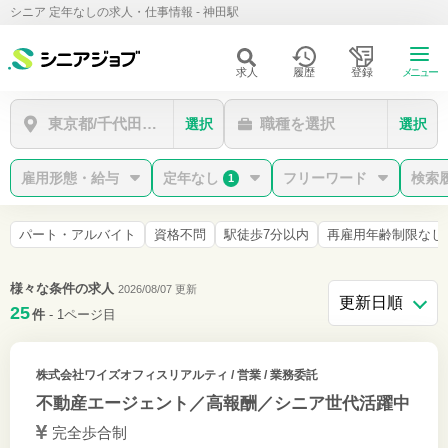
シニア 定年なしの求人・仕事情報 - 神田駅
求人
履歴
登録
メニュー
東京都/千代田区/神田駅
職種を選択
選択
選択
雇用形態・給与
定年なし
フリーワード
検索
1
パート・アルバイト
資格不問
駅徒歩7分以内
再雇用年齢制限なし
様々な条件の求人
2026/08/07 更新
25
件
- 1ページ目
株式会社ワイズオフィスリアルティ
/ 営業 / 業務委託
不動産エージェント／高報酬／シニア世代活躍中
完全歩合制