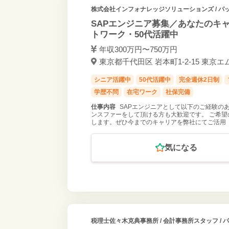
株式会社インフォナレッジソリューションズ
/ 
SAPエンジニア募集／あなたのキ
トワーク・50代活躍中
年収300万円〜750万円
東京都千代田区 岩本町1-2-15 東京エ
シニア活躍中
50代活躍中
完全週休2日制
学歴不問
在宅ワーク
社保完備
仕事内容
SAPエンジニアとして以下のご経験の
ンスファーをして頂ける方も大歓迎です。 ご希
します。ぜひ今までのキャリアを弊社にてご活用
気になる
税理士佐々木克典事務所
/ 会計事務所スタッフ /