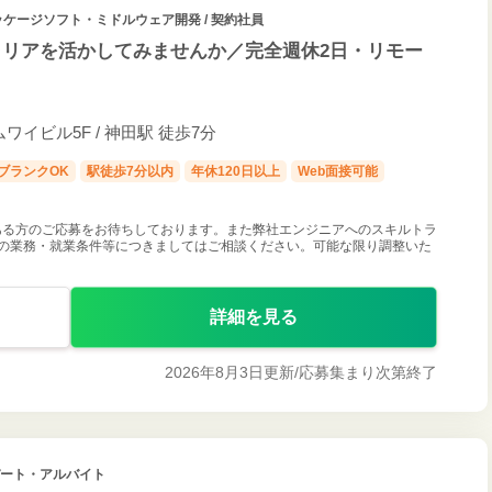
パッケージソフト・ミドルウェア開発 / 契約社員
ャリアを活かしてみませんか／完全週休2日・リモー
ムワイビル5F / 神田駅 徒歩7分
ブランクOK
駅徒歩7分以内
年休120日以上
Web面接可能
ある方のご応募をお待ちしております。また弊社エンジニアへのスキルトラ
望の業務・就業条件等につきましてはご相談ください。可能な限り調整いた
詳細を見る
2026年8月3日更新/
応募集まり次第終了
 パート・アルバイト