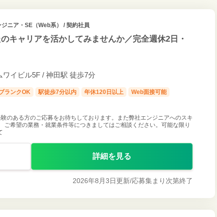
ンジニア・SE（Web系） / 契約社員
のキャリアを活かしてみませんか／完全週休2日・
ムワイビル5F / 神田駅 徒歩7分
ブランクOK
駅徒歩7分以内
年休120日以上
Web面接可能
経験のある方のご応募をお待ちしております。また弊社エンジニアへのスキ
。 ご希望の業務・就業条件等につきましてはご相談ください。可能な限り
て
詳細を見る
2026年8月3日更新/
応募集まり次第終了