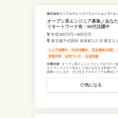
株式会社インフォナレッジソリューションズ
/ エ
オープン系エンジニア募集／あなた
リモートワーク有・50代活躍中
年収300万円〜600万円
東京都千代田区 岩本町1-2-15 東京エ
シニア活躍中
50代活躍中
完全週休2日制
学歴不問
在宅ワーク
社保完備
仕事内容
オープン系エンジニアとして以下のご
ルトランスファー等をして頂ける方も大歓迎です
調整いたします。ぜひ今までのキャリアを弊社に
気になる