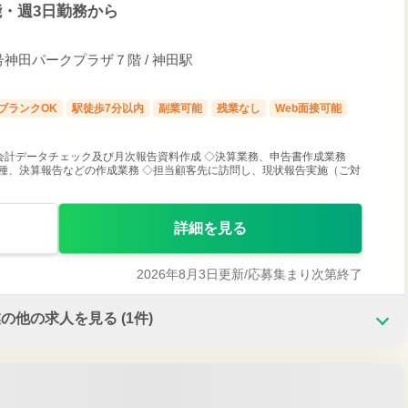
・週3日勤務から
神田パークプラザ７階 / 神田駅
ブランクOK
駅徒歩7分以内
副業可能
残業なし
Web面接可能
会計データチェック及び月次報告資料作成 ◇決算業務、申告書作成業務
種、決算報告などの作成業務 ◇担当顧客先に訪問し、現状報告実施（ご対
詳細を見る
2026年8月3日更新/
応募集まり次第終了
業の他の求人を見る
(1件)