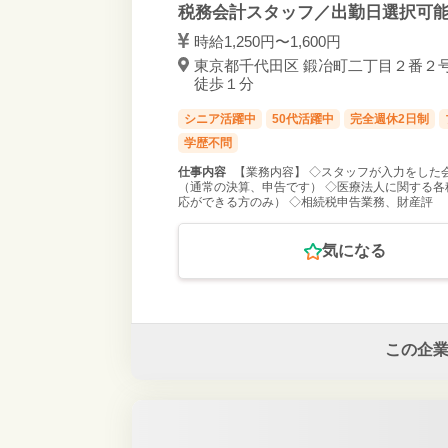
税務会計スタッフ／出勤日選択可能
時給1,250円〜1,600円
東京都千代田区 鍛冶町二丁目２番２号
徒歩１分
シニア活躍中
50代活躍中
完全週休2日制
学歴不問
仕事内容
【業務内容】 ◇スタッフが入力をした
（通常の決算、申告です） ◇医療法人に関する各
応ができる方のみ） ◇相続税申告業務、財産評
気になる
この企