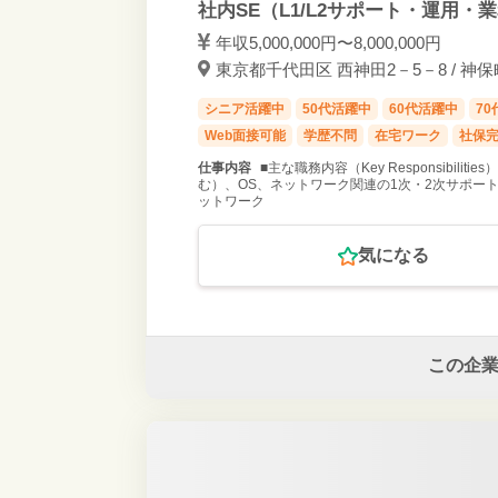
社内SE（L1/L2サポート・運用・
年収5,000,000円〜8,000,000円
東京都千代田区 西神田2－5－8 / 神保
シニア活躍中
50代活躍中
60代活躍中
7
Web面接可能
学歴不問
在宅ワーク
社保
仕事内容
■主な職務内容（Key Responsibil
む）、OS、ネットワーク関連の1次・2次サポート
ットワーク
気になる
この企