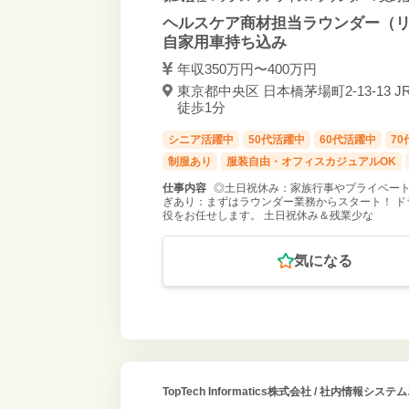
ヘルスケア商材担当ラウンダー（リ
自家用車持ち込み
年収350万円〜400万円
東京都中央区 日本橋茅場町2-13-13 J
徒歩1分
シニア活躍中
50代活躍中
60代活躍中
7
制服あり
服装自由・オフィスカジュアルOK
仕事内容
◎土日祝休み：家族行事やプライベート
ぎあり：まずはラウンダー業務からスタート！ ド
役をお任せします。 土日祝休み＆残業少な
気になる
TopTech Informatics株式会社
/ 社内情報システム