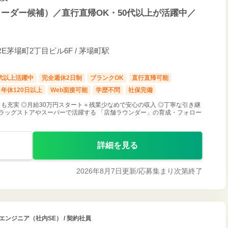
ーダー候補）／直行直帰OK・50代以上が活躍中／
RE茅場町2丁目ビル6F / 茅場町駅
0代以上活躍中
完全週休2日制
ブランクOK
直行直帰可能
年休120日以上
Web面接可能
学歴不問
社保完備
も充実 ◎月給30万円スタート＋残業少なめで安心の収入 ◎丁寧な引き継
ラッグストアやスーパーで活躍する 「店舗ラウンダー」の育成・フォロー
詳細を見る
2026年8月7日更新/
応募集まり次第終了
エンジニア（社内SE） / 契約社員