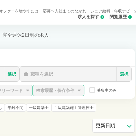
オファーを増やすには
応募〜入社までのながれ
シニア給料・年収ナビ
求人を探す
閲覧履歴
完全週休2日制の求人
職種を選択
選択
選択
フリーワード
検索履歴・保存条件
募集中のみ
し
年齢不問
一級建築士
１級建築施工管理技士