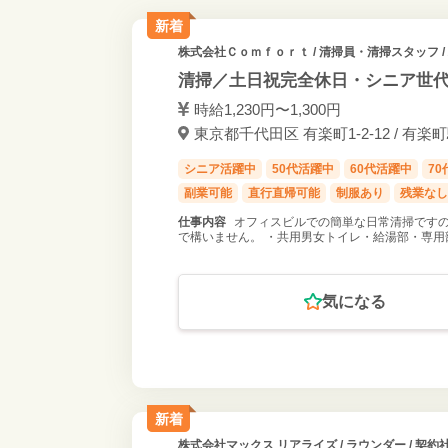
新着
株式会社Ｃｏｍｆｏｒｔ
/ 清掃員・清掃スタッフ 
清掃／土日祝完全休日・シニア世
時給1,230円〜1,300円
東京都千代田区 有楽町1-2-12 / 有楽
シニア活躍中
50代活躍中
60代活躍中
7
副業可能
直行直帰可能
制服あり
残業なし
仕事内容
オフィスビルでの簡単な日常清掃ですの
で構いません。 ・共用男女トイレ・給湯部・専用
気になる
新着
株式会社マックス リアライズ
/ ラウンダー / 契約