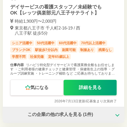
デイサービスの看護スタッフ／未経験でも
OK【レッツ俱楽部元八王子サテライト】
時給1,900円〜2,000円
東京都八王子市 千人町2-16-19 / 西
八王子駅 徒歩5分
シニア活躍中
50代活躍中
60代活躍中
70代以上活躍中
ブランクOK
駅徒歩7分以内
副業可能
制服あり
残業なし
学歴不問
社保完備
定年65歳以上
仕事内容
リハビリ特化型デイサービスで看護業務全般をお任せしま
す ・ご利用者様の健康チェックと健康管理 ・保健衛生上の指導 ・グ
ループ訓練実施 ・トレーニング補助 など ご応募お待ちしておりま
す！
気になる
詳細を見る
2026年7月13日更新/
応募集まり次第終了
この企業の他の求人を見る
(1件)