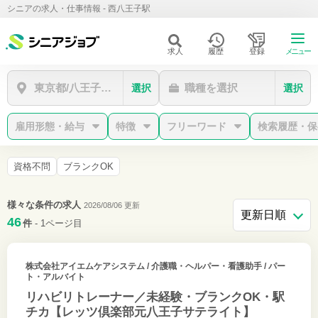
シニアの求人・仕事情報 - 西八王子駅
求人
履歴
登録
メニュー
東京都/八王子市/西八王子駅
職種を選択
選択
選択
雇用形態・給与
特徴
フリーワード
検索履歴・保
資格不問
ブランクOK
様々な条件の求人
2026/08/06 更新
46
件
- 1ページ目
株式会社アイエムケアシステム
/ 介護職・ヘルパー・看護助手 / パー
ト・アルバイト
リハビリトレーナー／未経験・ブランクOK・駅
チカ【レッツ倶楽部元八王子サテライト】