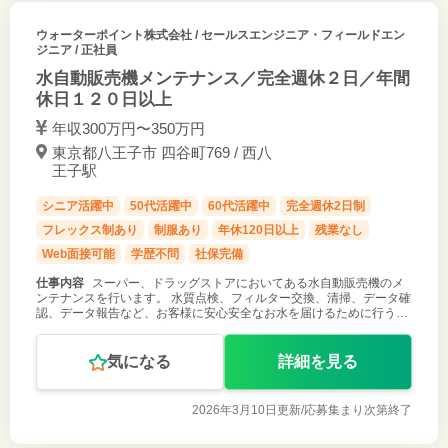
ウォーターポイント株式会社
/ セールスエンジニア・フィールドエン
ジニア / 正社員
水自動販売機メンテナンス／完全週休２日／年間
休日１２０日以上
年収300万円〜350万円
東京都八王子市 四谷町769 / 西八
王子駅
シニア活躍中
50代活躍中
60代活躍中
完全週休2日制
フレックス制あり
制服あり
年休120日以上
残業なし
Web面接可能
学歴不問
社保完備
仕事内容
スーパー、ドラッグストアにおいてある水自動販売機のメ
ンテナンスを行います。 水質点検、フィルター交換、清掃、データ確
認、データ報告など、お客様に安心安全なお水を届けるために行う、
メンテナンスです。 最初は基本的な構造を学び、マニュアルで確認後
約１か月は現地同行
気になる
詳細を見る
2026年3月10日更新/
応募集まり次第終了