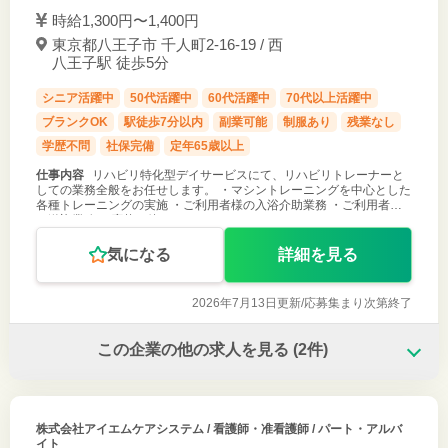
時給1,300円〜1,400円
東京都八王子市 千人町2-16-19 / 西
八王子駅 徒歩5分
シニア活躍中
50代活躍中
60代活躍中
70代以上活躍中
ブランクOK
駅徒歩7分以内
副業可能
制服あり
残業なし
学歴不問
社保完備
定年65歳以上
仕事内容
リハビリ特化型デイサービスにて、リハビリトレーナーと
しての業務全般をお任せします。 ・マシントレーニングを中心とした
各種トレーニングの実施 ・ご利用者様の入浴介助業務 ・ご利用者様
の送迎業務 ご応募お待ちしております！
気になる
詳細を見る
2026年7月13日更新/
応募集まり次第終了
この企業の他の求人を見る
(2件)
株式会社アイエムケアシステム
/ 看護師・准看護師 / パート・アルバ
イト