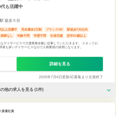
0代も活躍中
寺駅 徒歩５分
0代以上活躍中
完全週休2日制
ブランクOK
駅徒歩7分以内
残業なし
年齢不問
学歴不問
社保完備
定年65歳以上
なデイサービスで介護業務全般に従事していただきます。 スタッフが、
利用者も多いデイサービスなので人柄重視の採用になります。
詳細を見る
2026年7月6日更新/
応募集まり次第終了
業の他の求人を見る
(1件)
/ 派遣社員