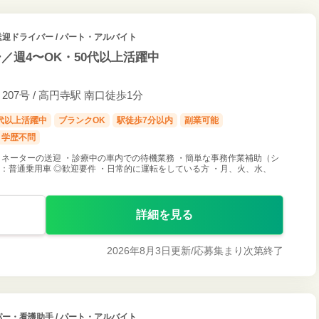
 送迎ドライバー / パート・アルバイト
／週4〜OK・50代以上活躍中
07号 / 高円寺駅 南口徒歩1分
0代以上活躍中
ブランクOK
駅徒歩7分以内
副業可能
学歴不問
ネーターの送迎 ・診療中の車内での待機業務 ・簡単な事務作業補助（シ
：普通乗用車 ◎歓迎要件 ・日常的に運転をしている方 ・月、火、水、
詳細を見る
2026年8月3日更新/
応募集まり次第終了
パー・看護助手 / パート・アルバイト