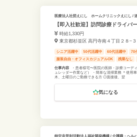
医療法人社団えにし ホームクリニックえにし
/
【即入社歓迎】訪問診療ドライバー
時給1,330円
東京都杉並区 高円寺南４丁目２８−３ 2
シニア活躍中
50代活躍中
60代活躍中
7
服装自由・オフィスカジュアルOK
残業なし
仕事内容
・患者様宅〜医院の医師・診療コーディ
ュレッダー作業など） ・簡単な清掃業務 ＊使用車
木、土曜日のご勤務できる方 ◎面接後、翌
気になる
特定非営利活動法人福祉開発機構
/ 介護職・ヘル