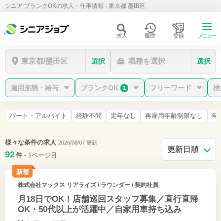
シニア ブランクOKの求人・仕事情報 - 東京都 墨田区
求人
履歴
登録
メニュー
東京都/墨田区
職種を選択
選択
選択
雇用形態・給与
ブランクOK
フリーワード
検
1
パート・アルバイト
経験不問
定年なし
再雇用年齢制限なし
年
様々な条件の求人
2026/08/07 更新
92
件
- 1ページ目
新着
株式会社マックス リアライズ
/ ラウンダー / 契約社員
月18日でOK！店舗巡回スタッフ募集／直行直帰
OK・50代以上が活躍中／自家用車持ち込み