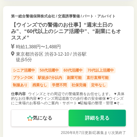
第一総合警備保障株式会社
/ 交通誘導警備 / パート・アルバイト
【ウインズでの警備のお仕事】“週末土日の
み”、“60代以上のシニア活躍中”、“副業にもオ
ススメ”
時給1,388円〜1,488円
東京都渋谷区 渋谷3-12-10 / 渋谷駅
徒歩5分
シニア活躍中
50代活躍中
60代活躍中
70代以上活躍中
ブランクOK
駅徒歩7分以内
副業可能
直行直帰可能
制服あり
残業なし
学歴不問
社保完備
定年なし
仕事内容
ウインズとその周辺での警備業務をお任せします。 ▼具体
的なお仕事内容 ■ウインズ周辺道路での歩行者の安全確保 ■ウインズ
にご来場のお客様へのご案内・サポート ■駐輪場の整理・管理 ■その
他 ○ 週末土日のみのお仕事 ○ 土日のどちらかだけでもOK！ ○ 60代
気になる
詳細を見る
2026年8月7日更新/
応募集まり次第終了