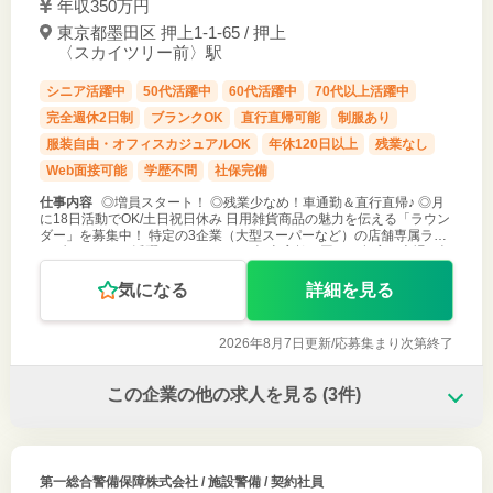
年収350万円
東京都墨田区 押上1-1-65 / 押上
〈スカイツリー前〉駅
シニア活躍中
50代活躍中
60代活躍中
70代以上活躍中
完全週休2日制
ブランクOK
直行直帰可能
制服あり
服装自由・オフィスカジュアルOK
年休120日以上
残業なし
Web面接可能
学歴不問
社保完備
仕事内容
◎増員スタート！ ◎残業少なめ！車通勤＆直行直帰♪ ◎月
に18日活動でOK/土日祝日休み 日用雑貨商品の魅力を伝える「ラウン
ダー」を募集中！ 特定の3企業（大型スーパーなど）の店舗専属ラウ
ンダーとしてご活躍いただきます。 担当店舗を回り、各店の売場ご担
当者様と
気になる
詳細を見る
2026年8月7日更新/
応募集まり次第終了
この企業の他の求人を見る
(3件)
第一総合警備保障株式会社
/ 施設警備 / 契約社員