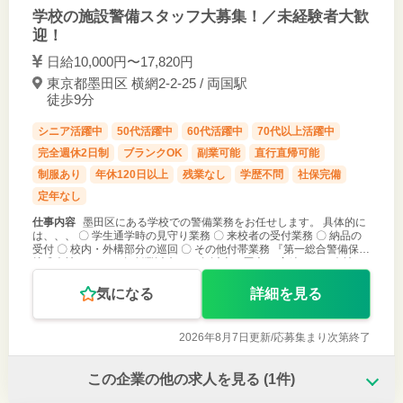
学校の施設警備スタッフ大募集！／未経験者大歓
迎！
日給10,000円〜17,820円
東京都墨田区 横網2-2-25 / 両国駅
徒歩9分
シニア活躍中
50代活躍中
60代活躍中
70代以上活躍中
完全週休2日制
ブランクOK
副業可能
直行直帰可能
制服あり
年休120日以上
残業なし
学歴不問
社保完備
定年なし
仕事内容
墨田区にある学校での警備業務をお任せします。 具体的に
は、、、 〇 学生通学時の見守り業務 〇 来校者の受付業務 〇 納品の
受付 〇 校内・外構部分の巡回 〇 その他付帯業務 『第一総合警備保障
株式会社』は1972年創業以来、50年以上の歴史 と実績がある会社
気になる
詳細を見る
2026年8月7日更新/
応募集まり次第終了
この企業の他の求人を見る
(1件)