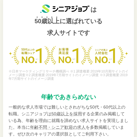
は
50歳以上
に選ばれている
求人サイトです
※日本マーケティングリサーチ機構調べ ※1 調査概要:2019年10月期サイトのイ
メージ調査※2 調査概要:2019年7月期サイトのイメージ調査 ※3 調査概要:2019
年7月期サイトのイメージ調査
年齢であきらめない
一般的な求人市場では難しいとされがちな50代・60代以上の
転職。シニアジョブは
50歳以上を採用
する企業のみ掲載して
いる為、年齢を理由に就職を諦めない求人サイトを実現しまし
た。本当に
年齢不問・シニア歓迎の求人
を多数掲載していま
す。ぜひ次のキャリアの選択肢としてご利用下さい。