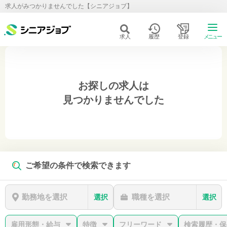
求人がみつかりませんでした【シニアジョブ】
求人
履歴
登録
メニュー
お探しの求人は
見つかりませんでした
ご希望の条件で検索できます
勤務地を選択
職種を選択
選択
選択
雇用形態・給与
特徴
フリーワード
検索履歴・保