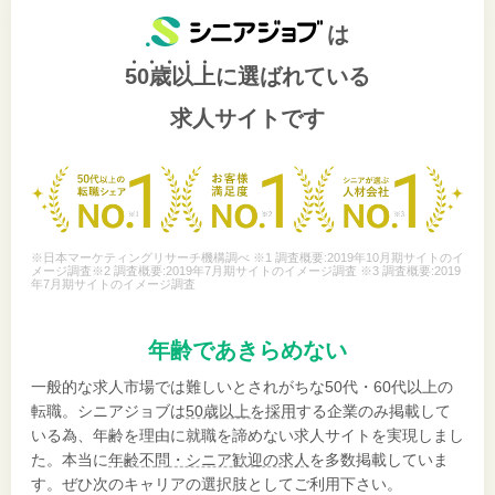
は
50歳以上
に選ばれている
求人サイトです
※日本マーケティングリサーチ機構調べ ※1 調査概要:2019年10月期サイトのイ
メージ調査※2 調査概要:2019年7月期サイトのイメージ調査 ※3 調査概要:2019
年7月期サイトのイメージ調査
年齢であきらめない
一般的な求人市場では難しいとされがちな50代・60代以上の
転職。シニアジョブは
50歳以上を採用
する企業のみ掲載して
いる為、年齢を理由に就職を諦めない求人サイトを実現しまし
た。本当に
年齢不問・シニア歓迎の求人
を多数掲載していま
す。ぜひ次のキャリアの選択肢としてご利用下さい。