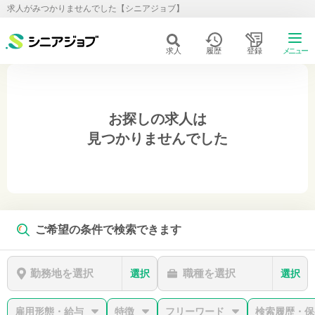
求人がみつかりませんでした【シニアジョブ】
求人
履歴
登録
メニュー
お探しの求人は
見つかりませんでした
ご希望の条件で検索できます
勤務地を選択
職種を選択
選択
選択
雇用形態・給与
特徴
フリーワード
検索履歴・保