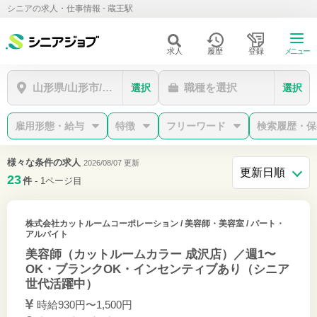
シニアの求人・仕事情報 - 蔵王駅
求人
履歴
登録
メニュー
山形県/山形市/蔵王駅
職種を選択
選択
選択
雇用形態・給与
特徴
フリーワード
検索履歴・保
様々な条件の求人
2026/08/07 更新
23
件
- 1ページ目
株式会社カットルームコーポレーション
/ 美容師・美容室 / パート・
アルバイト
美容師（カットルームカラー 成沢店）／週1〜
OK・ブランクOK・インセンティブあり（シニア
世代活躍中）
時給930円〜1,500円