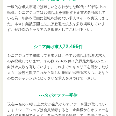
一般的な求人市場では難しいとされがちな50代・60代以上の
転職。シニアジョブは
50歳以上を採用
する企業のみ掲載して
いる為、年齢を理由に就職を諦めない求人サイトを実現しまし
た。本当に
年齢不問・シニア歓迎の求人
を多数掲載していま
す。ぜひ次のキャリアの選択肢としてご利用下さい。
72,495
シニア向け求人
件
シニアジョブで掲載してる求人は、全て
50歳以上歓迎の求人
のみ掲載しています。その数
72,495
件！業界最大級のシニア
向け求人数を有しています。これまでのキャリアを活かした求
人も、
経験不問
でこれから新しい挑戦が出来る求人も。あなた
の次のチャレンジにピッタリな求人を見つけて下さい。
---
名がオファー受信
現在
---
名の50歳以上の方が企業からオファーを受け取ってい
ます！シニアジョブは会員登録すると、企業様からオファーを
受け取る事ができます。自分の希望を登録して、希望に沿った