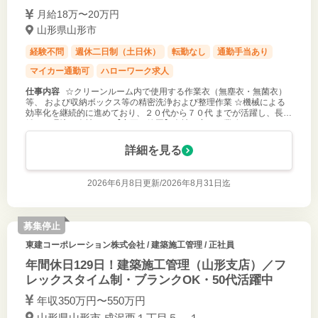
月給18万〜20万円
山形県山形市
経験不問
週休二日制（土日休）
転勤なし
通勤手当あり
マイカー通勤可
ハローワーク求人
仕事内容
☆クリーンルーム内で使用する作業衣（無塵衣・無菌衣）
等、 および収納ボックス等の精密洗浄および整理作業 ☆機械による
効率化を継続的に進めており、２０代から７０代 までが活躍し、長く
働ける環境の会社です 【変更の範囲】会社が定める業務
詳細を見る
2026年6月8日更新/
2026年8月31日迄
募集停止
東建コーポレーション株式会社
/ 建築施工管理 / 正社員
年間休日129日！建築施工管理（山形支店）／フ
レックスタイム制・ブランクOK・50代活躍中
年収350万円〜550万円
山形県山形市 成沢西１丁目５－１