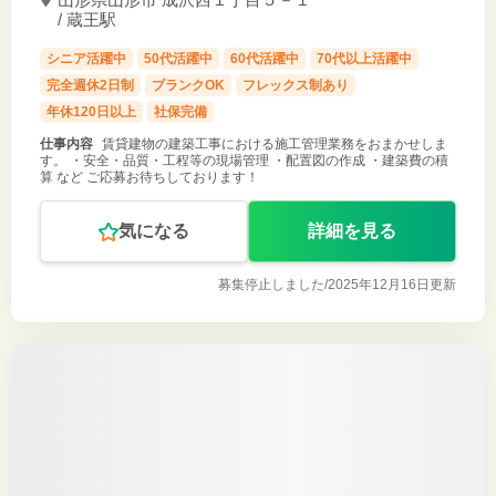
/ 蔵王駅
シニア活躍中
50代活躍中
60代活躍中
70代以上活躍中
完全週休2日制
ブランクOK
フレックス制あり
年休120日以上
社保完備
仕事内容
賃貸建物の建築工事における施工管理業務をおまかせしま
す。 ・安全・品質・工程等の現場管理 ・配置図の作成 ・建築費の積
算 など ご応募お待ちしております！
気になる
詳細を見る
募集停止しました/
2025年12月16日更新