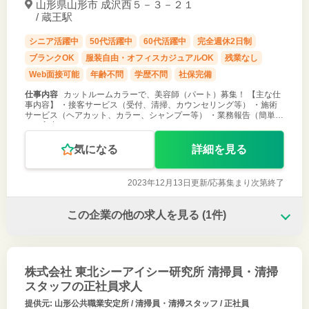
山形県山形市 成沢西５－３－２１
/ 蔵王駅
シニア活躍中
50代活躍中
60代活躍中
完全週休2日制
ブランクOK
服装自由・オフィスカジュアルOK
残業なし
Web面接可能
年齢不問
学歴不問
社保完備
仕事内容
カットルームカラーで、美容師（パート）募集！ 【主な仕
事内容】 ・接客サービス（受付、清掃、カウンセリング等） ・施術
サービス（ヘアカット、カラー、シャンプー等） ・業務報告（簡単な
ＰＣ入力あり）
気になる
詳細を見る
2023年12月13日更新/
応募集まり次第終了
この企業の他の求人を見る
(1件)
株式会社 東北シーアイシー研究所 清掃員・清掃
スタッフの正社員求人
提供元: 山形公共職業安定所 / 清掃員・清掃スタッフ / 正社員