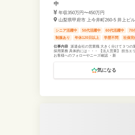
中
年収350万円〜450万円
山梨県甲府市 上今井町260-5 井上ビル2
シニア活躍中
50代活躍中
60代活躍中
7
制服あり
年休120日以上
学歴不問
社保完
仕事内容
派遣会社の営業職 大きく分けて３つの
採用業務 具体的には・・・ 【法人営業】 担当
お客様へのフォローやニーズ確認 ・新
気になる