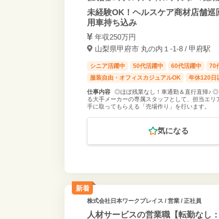
未経験OK！ヘルスケア商材店舗巡
用車持ち込み
年収250万円
山梨県甲府市 丸の内１-1-8 / 甲府駅
シニア活躍中
50代活躍中
60代活躍中
7
服装自由・オフィスカジュアルOK
年休120日
仕事内容
◎ほぼ残業なし！車通勤＆直行直帰♪ 
る大手メーカーの専属スタッフとして、担当エリ
手に取ってもらえる「売場作り」を行います。
気になる
新着
株式会社日本ワークプレイス
/ 営業 / 正社員
人材サービスの営業職【転勤なし：