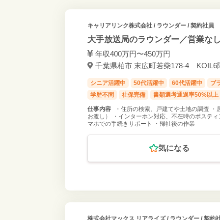
キャリアリンク株式会社
/ ラウンダー / 契約社員
大手放送局のラウンダー／営業なし
年収400万円〜450万円
千葉県柏市 末広町若柴178-4 KOIL
シニア活躍中
50代活躍中
60代活躍中
ブ
学歴不問
社保完備
書類選考通過率50%以上
仕事内容
・住所の検索、戸建てや土地の調査 ・
お渡し） ・インターホン対応、不在時のポスティ
マホでの手続きサポート ・帰社後の作業
気になる
株式会社マックス リアライズ
/ ラウンダー / 契約