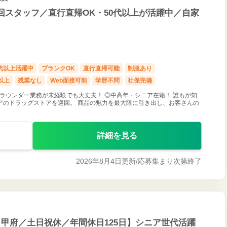
回スタッフ／直行直帰OK・50代以上が活躍中／自家
0代以上活躍中
ブランクOK
直行直帰可能
制服あり
以上
残業なし
Web面接可能
学歴不問
社保完備
◎ラウンダー業務が未経験でも大丈夫！ ◎中高年・シニア在籍！ 誰もが知
アのドラッグストアを巡回。 商品の魅力を最大限に引き出し、お客さんの
詳細を見る
2026年8月4日更新/
応募集まり次第終了
甲府／土日祝休／年間休日125日】シニア世代活躍