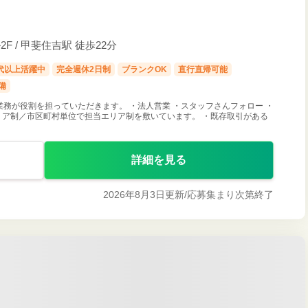
F / 甲斐住吉駅 徒歩22分
0代以上活躍中
完全週休2日制
ブランクOK
直行直帰可能
備
業務が役割を担っていただきます。 ・法人営業 ・スタッフさんフォロー ・
エリア制／市区町村単位で担当エリア制を敷いています。 ・既存取引がある
詳細を見る
2026年8月3日更新/
応募集まり次第終了