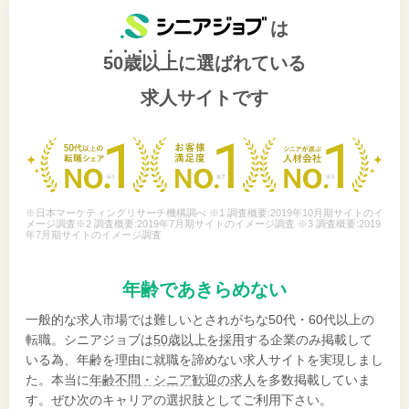
は
50歳以上
に選ばれている
求人サイトです
※日本マーケティングリサーチ機構調べ ※1 調査概要:2019年10月期サイトのイ
メージ調査※2 調査概要:2019年7月期サイトのイメージ調査 ※3 調査概要:2019
年7月期サイトのイメージ調査
年齢であきらめない
一般的な求人市場では難しいとされがちな50代・60代以上の
転職。シニアジョブは
50歳以上を採用
する企業のみ掲載して
いる為、年齢を理由に就職を諦めない求人サイトを実現しまし
た。本当に
年齢不問・シニア歓迎の求人
を多数掲載していま
す。ぜひ次のキャリアの選択肢としてご利用下さい。