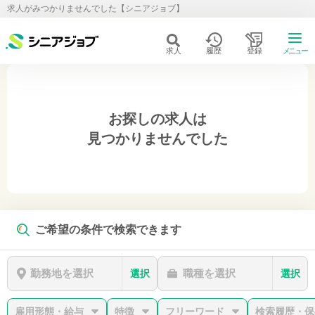
求人がみつかりませんでした【シニアジョブ】
求人
履歴
登録
メニュー
お探しの求人は
見つかりませんでした
ご希望の条件で検索できます
勤務地を選択
職種を選択
選択
選択
雇用形態・給与
特徴
フリーワード
検索履歴・保