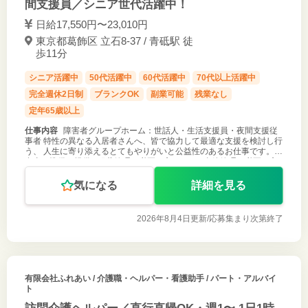
間支援員／シニア世代活躍中！
日給17,550円〜23,010円
東京都葛飾区 立石8-37 / 青砥駅 徒
歩11分
シニア活躍中
50代活躍中
60代活躍中
70代以上活躍中
完全週休2日制
ブランクOK
副業可能
残業なし
定年65歳以上
仕事内容
障害者グループホーム：世話人・生活支援員・夜間支援従
事者 特性の異なる入居者さんへ、皆で協力して最適な支援を検討し行
う、 人生に寄り添えるとてもやりがいと公益性のあるお仕事です。 ●
食事の準備・提供 ●服薬管理（必要な方のみ） ●金銭管理（必要な方
のみ） ●夜
気になる
詳細を見る
2026年8月4日更新/
応募集まり次第終了
有限会社ふれあい
/ 介護職・ヘルパー・看護助手 / パート・アルバイ
ト