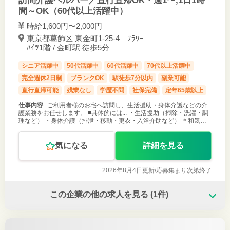
訪問介護ヘルパー／直行直帰OK・週1〜,1日1時
間～OK（60代以上活躍中）
時給1,600円〜2,000円
東京都葛飾区 東金町1-25-4 ﾌﾗﾜｰ
ﾊｲﾂ1階 / 金町駅 徒歩5分
シニア活躍中
50代活躍中
60代活躍中
70代以上活躍中
完全週休2日制
ブランクOK
駅徒歩7分以内
副業可能
直行直帰可能
残業なし
学歴不問
社保完備
定年65歳以上
仕事内容
ご利用者様のお宅へ訪問し、生活援助・身体介護などの介
護業務をお任せします。 ■具体的には... ・生活援助（掃除・洗濯・調
理など） ・身体介護（排泄・移動・更衣・入浴介助など） ＊和気あ
いあいの職場です。 ＊初心者・未経験の方も大歓迎です。（安心して
お仕事が出
気になる
詳細を見る
2026年8月4日更新/
応募集まり次第終了
この企業の他の求人を見る
(1件)