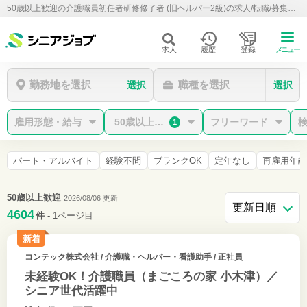
50歳以上歓迎の介護職員初任者研修修了者 (旧ヘルパー2級)の求人/転職/募集情報【シニアジョブ】
求人
履歴
登録
メニュー
勤務地を選択
職種を選択
選択
選択
雇用形態・給与
50歳以上歓迎
フリーワード
1
パート・アルバイト
経験不問
ブランクOK
定年なし
再雇用年齢
50歳以上歓迎
2026/08/06 更新
4604
件
- 1ページ目
新着
コンテック株式会社
/ 介護職・ヘルパー・看護助手 / 正社員
未経験OK！介護職員（まごころの家 小木津）／
シニア世代活躍中