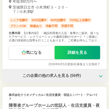
年収300万円〜
茨城県日立市 小木津町３－２０－
７ / 小木津駅
シニア活躍中
50代活躍中
60代活躍中
70代以上活躍中
ブランクOK
制服あり
年齢不問
学歴不問
仕事内容
【仕事内容】 ・施設利用者の入浴・食事のご提供、様々な
ケアサービス ・レクリエーションや趣味活動のサポート ＊ご家族に
介護の技術的な指導を行うこともあります。 ご応募お待ちしておりま
す！
気になる
詳細を見る
2026年8月5日更新/
応募集まり次第終了
この企業の他の求人を見る
(56件)
株式会社クリオメディカル
/ 生活支援員・世話人 / パート・アルバイ
ト
障害者グループホームの世話人・生活支援員・夜