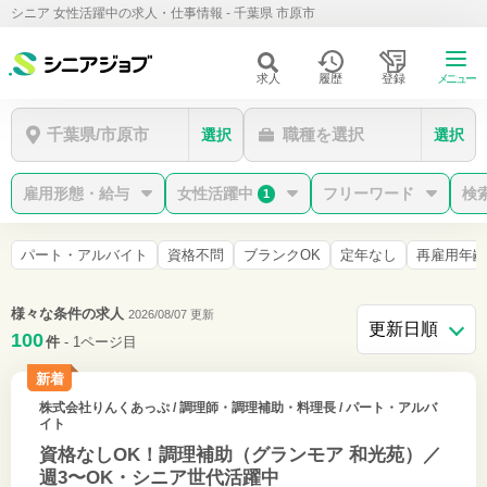
シニア 女性活躍中の求人・仕事情報 - 千葉県 市原市
求人
履歴
登録
メニュー
千葉県/市原市
職種を選択
選択
選択
雇用形態・給与
女性活躍中
フリーワード
検
1
パート・アルバイト
資格不問
ブランクOK
定年なし
再雇用年齢
様々な条件の求人
2026/08/07 更新
100
件
- 1ページ目
新着
株式会社りんくあっぷ
/ 調理師・調理補助・料理長 / パート・アルバ
イト
資格なしOK！調理補助（グランモア 和光苑）／
週3〜OK・シニア世代活躍中