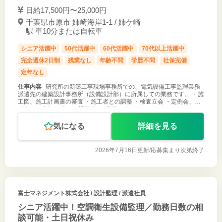
日給17,500円〜25,000円
千葉県市原市 姉崎海岸1-1 / 姉ケ崎
駅 車10分または自転車
シニア活躍中
50代活躍中
60代活躍中
70代以上活躍中
完全週休2日制
残業なし
年齢不問
学歴不問
社保完備
定年なし
仕事内容
研究所の新築工事現場事務所での、電気設備工事監理業務
派遣先の建築設計事務所（設備設計部）に所属しての業務です。 ・施
工図、施工計画書の審査 ・施工者との調整 ・検査立会 ・定例会、分
科会への参加 ・収まり調整 等 ご応募お待ちしております！
気になる
詳細を見る
2026年7月16日更新/
応募集まり次第終了
富士マネジメント株式会社
/ 設計監理 / 派遣社員
シニア活躍中！空調衛生設備監理／勤務日数の相
談可能・土日祝休み