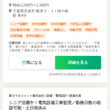
時給1,200円〜1,300円
千葉県市原市 椎津５－１ / 姉ケ崎
駅 車4分
シニア活躍中
50代活躍中
60代活躍中
70代以上活躍中
完全週休2日制
ブランクOK
残業なし
年齢不問
学歴不問
社保完備
定年65歳以上
仕事内容
老人ホームの食事作りの補助をしていただきます。 ・下処
理 ・盛り付け ・食器洗浄 ・その他、付随する関連業務 ＊朝昼夕食５
０食分程 ＊昼食８０食分程をスタッフ３人程で担当していただきま
す。 ご応募お待ちしております。
気になる
詳細を見る
2026年8月3日更新/
応募集まり次第終了
富士マネジメント株式会社
/ 設備・電気設計 / 派遣社員
シニア活躍中！電気設備工事監理／勤務日数の相
談可能・土日祝休み