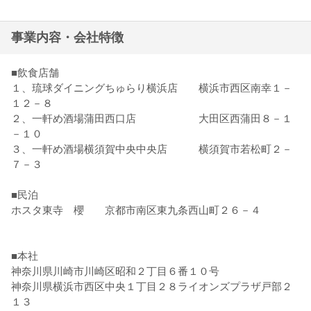
事業内容・会社特徴
■飲食店舗
１、琉球ダイニングちゅらり横浜店 横浜市西区南幸１－
１２－８
２、一軒め酒場蒲田西口店 大田区西蒲田８－１
－１０
３、一軒め酒場横須賀中央中央店 横須賀市若松町２－
７－３
■民泊
ホスタ東寺 櫻 京都市南区東九条西山町２６－４
■本社
神奈川県川崎市川崎区昭和２丁目６番１０号
神奈川県横浜市西区中央１丁目２８ライオンズプラザ戸部２
１３