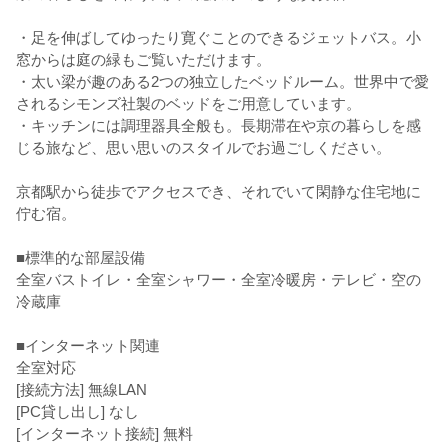
・足を伸ばしてゆったり寛ぐことのできるジェットバス。小
窓からは庭の緑もご覧いただけます。
・太い梁が趣のある2つの独立したベッドルーム。世界中で愛
されるシモンズ社製のベッドをご用意しています。
・キッチンには調理器具全般も。長期滞在や京の暮らしを感
じる旅など、思い思いのスタイルでお過ごしください。
京都駅から徒歩でアクセスでき、それでいて閑静な住宅地に
佇む宿。
■標準的な部屋設備
全室バストイレ・全室シャワー・全室冷暖房・テレビ・空の
冷蔵庫
■インターネット関連
全室対応
[接続方法] 無線LAN
[PC貸し出し] なし
[インターネット接続] 無料