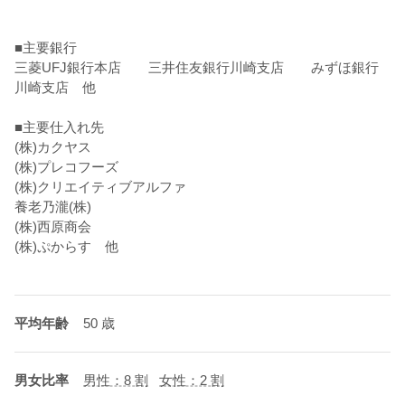
■主要銀行
三菱UFJ銀行本店 三井住友銀行川崎支店 みずほ銀行
川崎支店 他
■主要仕入れ先
(株)カクヤス
(株)プレコフーズ
(株)クリエイティブアルファ
養老乃瀧(株)
(株)西原商会
(株)ぷからす 他
平均年齢
50 歳
男女比率
男性：8 割
女性：2 割