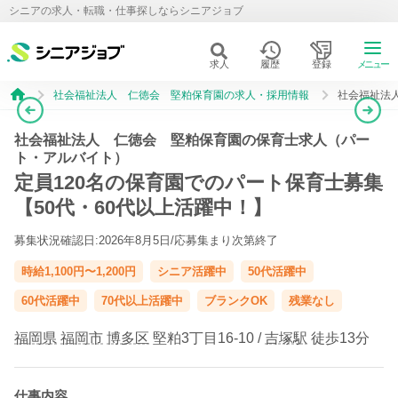
シニアの求人・転職・仕事探しならシニアジョブ
求人
履歴
登録
メニュー
社会福祉法人 仁徳会 堅粕保育園の求人・採用情報
社会福祉法
社会福祉法人 仁徳会 堅粕保育園の保育士求人（パー
ト・アルバイト）
定員120名の保育園でのパート保育士募集
【50代・60代以上活躍中！】
募集状況確認日:2026年8月5日/
応募集まり次第終了
時給1,100円〜1,200円
シニア活躍中
50代活躍中
60代活躍中
70代以上活躍中
ブランクOK
残業なし
福岡県
福岡市
博多区
堅粕3丁目16-10 /
吉塚駅
徒歩13分
仕事内容