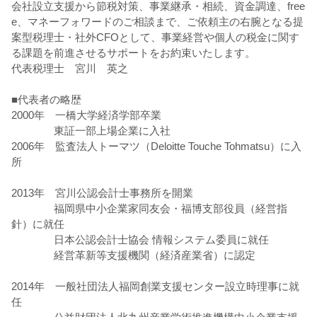
会社設立支援から節税対策、事業継承・相続、資金調達、free
e、マネーフォワードのご相談まで、ご依頼主の右腕となる提
案型税理士・社外CFOとして、事業経営や個人の税金に関す
る課題を前進させるサポートをお約束いたします。
代表税理士 宮川 英之
■代表者の略歴
2000年 一橋大学経済学部卒業
東証一部上場企業に入社
2006年 監査法人トーマツ（Deloitte Touche Tohmatsu）に入
所
2013年 宮川公認会計士事務所を開業
福岡県中小企業家同友会・福博支部役員（経営指
針）に就任
日本公認会計士協会 情報システム委員に就任
経営革新等支援機関（経済産業省）に認定
2014年 一般社団法人福岡創業支援センター設立時理事に就
任