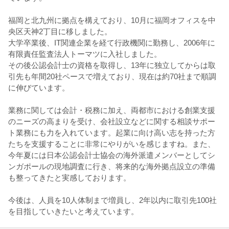
福岡と北九州に拠点を構えており、10月に福岡オフィスを中
央区天神2丁目に移しました。
大学卒業後、IT関連企業を経て行政機関に勤務し、2006年に
有限責任監査法人トーマツに入社しました。
その後公認会計士の資格を取得し、13年に独立してからは取
引先も年間20社ペースで増えており、現在は約70社まで順調
に伸びています。
業務に関しては会計・税務に加え、両都市における創業支援
のニーズの高まりを受け、会社設立などに関する相談サポー
ト業務にも力を入れています。起業に向け高い志を持った方
たちを支援することに非常にやりがいを感じますね。また、
今年夏には日本公認会計士協会の海外派遣メンバーとしてシ
ンガポールの現地調査に行き、将来的な海外拠点設立の準備
も整ってきたと実感しております。
今後は、人員を10人体制まで増員し、2年以内に取引先100社
を目指していきたいと考えています。