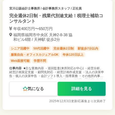
宮川公認会計士事務所
/ 会計事務所スタッフ / 正社員
完全週休2日制・残業代別途支給！税理士補助コ
ンサルタント
年収400万円〜650万円
福岡県福岡市中央区 天神2-8-38 協
和ビル6階 / 天神駅 徒歩2分
シニア活躍中
50代活躍中
完全週休2日制
駅徒歩7分以内
服装自由・オフィスカジュアルOK
年休120日以上
Web面接可能
学歴不問
仕事内容
■主な業務内容 ・巡回監査(来所対応が中心) ・経営分析、
経営計画策定支援 ・顧問先対応 ・経営計画作成支援 ・法人の決算申
告・個人の決算申告 ・会計ソフト導入・指導業務 ・その他所内事務 ■
担当クライアントについて 業界 ：一般法人、建設業、医療業、福祉
業等
気になる
詳細を見る
2025年12月3日更新/
応募集まり次第終了