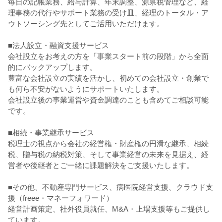
毎日の記帳業務、給与計算、年末調整、源泉税管理など、経
理事務の代行やサポート業務の受け皿、経理のトータル・ア
ウトソーシング先としてご活用いただけます。
■法人設立・融資支援サービス
会社設立をお考えの方を「事業スタート前の段階」から全面
的にバックアップします。
豊富な会社設立の実績を活かし、初めての会社設立・創業で
も何ら不安がないようにサポートいたします。
会社設立後の事業運営や資金調達のことも含めてご相談可能
です。
■相続・事業継承サービス
税理士の視点から会社の経営権・財産権の円滑な継承、相続
税、贈与税の納税対策、そして事業経営の未来を見据え、経
営者や後継者とご一緒に課題解決をご支援いたします。
■その他、不動産専門サービス、病医院経営支援、クラウド支
援（freee・マネーフォワード）
経営計画策定、社外役員就任、M&A・上場支援等もご提供し
ています。