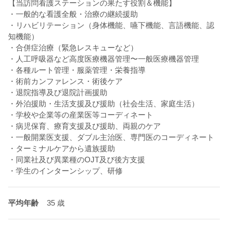
【当訪問看護ステーションの果たす役割＆機能】
・一般的な看護全般・治療の継続援助
・リハビリテーション（身体機能、嚥下機能、言語機能、認
知機能）
・合併症治療（緊急レスキューなど）
・人工呼吸器など高度医療機器管理〜一般医療機器管理
・各種ルート管理・服薬管理・栄養指導
・術前カンファレンス・術後ケア
・退院指導及び退院計画援助
・外泊援助・生活支援及び援助（社会生活、家庭生活）
・学校や企業等の産業医等コーディネート
・病児保育、療育支援及び援助、両親のケア
・一般開業医支援、ダブル主治医、専門医のコーディネート
・ターミナルケアから遺族援助
・同業社及び異業種のOJT及び後方支援
・学生のインターンシップ、研修
平均年齢
35 歳