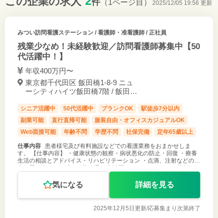
2
この企業の求人
件
（1ページ目）
2025/12/05 19:56 更新
みつい訪問看護ステーション
/ 看護師・准看護師 / 正社員
残業少なめ！未経験歓迎／訪問看護師募集中【50
代活躍中！】
年収400万円〜
東京都千代田区 飯田橋1-8-9 ニュ
ーシティハイツ飯田橋7階 / 飯田橋
駅 徒歩4分
シニア活躍中
50代活躍中
ブランクOK
駅徒歩7分以内
副業可能
直行直帰可能
服装自由・オフィスカジュアルOK
Web面接可能
年齢不問
学歴不問
社保完備
定年65歳以上
仕事内容
患者様宅及び有料施設などでの看護業務をおまかせしま
す。 【仕事内容】 ・健康状態の観察・病状悪化の防止・回復 ・療養
生活の相談とアドバイス・リハビリテーション ・点滴、注射などの医
療処置・痛みの軽減や服薬管理 ・主治医・ケアマネジャー・薬剤師・
歯科医師との連携
気になる
詳細を見る
2025年12月5日更新/
応募集まり次第終了