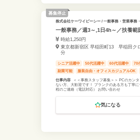
募集停止
株式会社ケーワイピーシー
/ 一般事務・営業事務・
一般事務／週3～,1日4h～／扶養
時給1,250円
東京都新宿区 早稲田町13 早稲田クロー
分
シニア活躍中
50代活躍中
60代活躍中
7
副業可能
服装自由・オフィスカジュアルOK
仕事内容
＜＜事務スタッフ募集＞＞ PCのカンタ
ない方、大歓迎です！ ブランクのある方も丁寧に
程のご連絡（電話対応） お問い合わせ
気になる