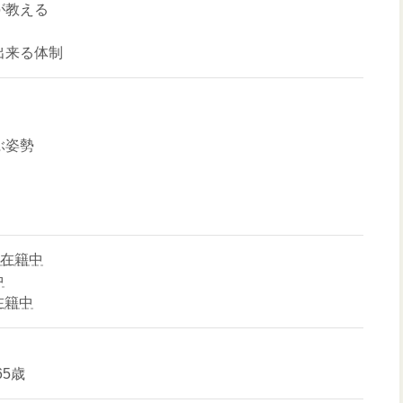
が教える
出来る体制
ぶ姿勢
9名在籍中
中
在籍中
65歳