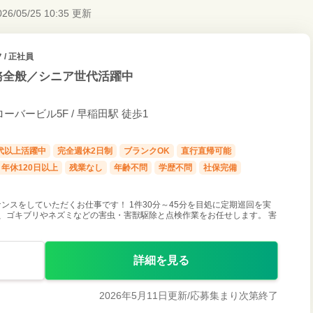
026/05/25 10:35 更新
/ 正社員
務全般／シニア世代活躍中
バービル5F / 早稲田駅 徒歩1
0代以上活躍中
完全週休2日制
ブランクOK
直行直帰可能
年休120日以上
残業なし
年齢不問
学歴不問
社保完備
ンスをしていただくお仕事です！ 1件30分～45分を目処に定期巡回を実
、ゴキブリやネズミなどの害虫・害獣駆除と点検作業をお任せします。 害
詳細を見る
2026年5月11日更新/
応募集まり次第終了