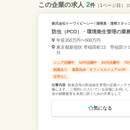
2
この企業の求人
件
（1ページ目）
2
株式会社ケーワイピーシー
/ 清掃員・清掃スタッフ 
防虫（PCO）・環境衛生管理の業
年収350万円〜500万円
東京都新宿区 早稲田町13 早稲田クロー
分
シニア活躍中
50代活躍中
60代活躍中
7
制服あり
服装自由・オフィスカジュアルOK
定年なし
仕事内容
飲食店等の防虫衛生管理の定期メンテナ
施します。 ご契約いただいている店舗にお伺いし
虫や細菌被害を未然に防ぐための作業もして
気になる