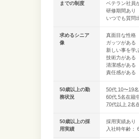
までの制度
ベテラン社員
研修期間あり
いつでも質問
求めるシニア
真面目な性格
像
ガッツがある
新しい事を学
技術力がある
清潔感がある
責任感がある
50歳以上の勤
50代 10〜1
務状況
60代 5名在籍
70代以上 2名
50歳以上の採
採用実績あり
用実績
入社時年齢： 