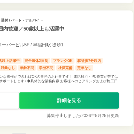
受付 / パート・アルバイト
範囲内歓迎／50歳以上も活躍中
バービル5F / 早稲田駅 徒歩1
0代以上活躍中
完全週休2日制
ブランクOK
駅徒歩7分以内
残業なし
年齢不問
学歴不問
社保完備
定年なし
ンな操作ができればOKの事務のお仕事です！ 電話対応・PC作業が苦では
サポートします♪ ◆具体的な業務内容 お客様へのヒアリングおよび施工日
詳細を見る
募集停止しました/
2026年5月25日更新