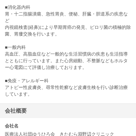
■消化器内科
胃・十二指腸潰瘍、急性胃炎、便秘、肝臓・胆道系の疾患な
ど
内視鏡検査(経鼻)により早期胃癌の発見、ピロリ菌の積極的除
菌、胃瘻交換を行います。
■一般内科
高血圧、高脂血症など一般的な生活習慣病の疾患も生活指導
とともに行っています。また心房細動、不整脈などもホルタ
ー心電図にて評価し治療しております。
■免疫・アレルギー科
アトピー性皮膚炎、尋常性乾癬など皮膚生検を行い診断治療
しています。
会社概要
会社名
医療法人社団ゆうひろ会 きたむら淵野辺クリニック