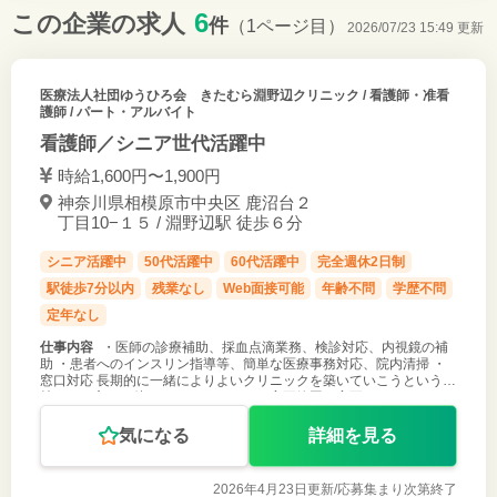
6
この企業の求人
件
（1ページ目）
2026/07/23 15:49 更新
医療法人社団ゆうひろ会 きたむら淵野辺クリニック
/ 看護師・准看
護師 / パート・アルバイト
看護師／シニア世代活躍中
時給1,600円〜1,900円
神奈川県相模原市中央区 鹿沼台２
丁目10−１５ / 淵野辺駅 徒歩６分
シニア活躍中
50代活躍中
60代活躍中
完全週休2日制
駅徒歩7分以内
残業なし
Web面接可能
年齢不問
学歴不問
定年なし
仕事内容
・医師の診療補助、採血点滴業務、検診対応、内視鏡の補
助 ・患者へのインスリン指導等、簡単な医療事務対応、院内清掃 ・
窓口対応 長期的に一緒によりよいクリニックを築いていこうという心
持ちある方をお待ちしております。 ［変更範囲：変更なし］
気になる
詳細を見る
2026年4月23日更新/
応募集まり次第終了