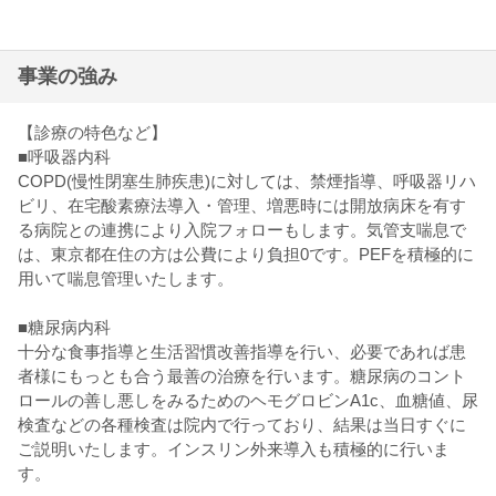
事業の強み
【診療の特色など】
■呼吸器内科
COPD(慢性閉塞生肺疾患)に対しては、禁煙指導、呼吸器リハ
ビリ、在宅酸素療法導入・管理、増悪時には開放病床を有す
る病院との連携により入院フォローもします。気管支喘息で
は、東京都在住の方は公費により負担0です。PEFを積極的に
用いて喘息管理いたします。
■糖尿病内科
十分な食事指導と生活習慣改善指導を行い、必要であれば患
者様にもっとも合う最善の治療を行います。糖尿病のコント
ロールの善し悪しをみるためのヘモグロビンA1c、血糖値、尿
検査などの各種検査は院内で行っており、結果は当日すぐに
ご説明いたします。インスリン外来導入も積極的に行いま
す。