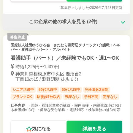
募集停止しました/
2026年7月23日更新
この企業の他の求人を見る
(2件)
募集停止
医療法人社団ゆうひろ会 きたむら淵野辺クリニック
/ 介護職・ヘル
パー・看護助手 / パート・アルバイト
看護助手（パート）／未経験でもOK・週1〜OK
時給1,225円〜1,400円
神奈川県相模原市中央区 鹿沼台2
丁目10の15 / 淵野辺駅 徒歩６分
シニア活躍中
50代活躍中
60代活躍中
完全週休2日制
ブランクOK
駅徒歩7分以内
残業なし
学歴不問
定年なし
仕事内容
・医師・看護師業務の補助 ・院内清掃 ・内視鏡洗浄におけ
る看護師の助手 ・簡単な受付業務 ・電話対応 ・検診業務の補助対応
気になる
詳細を見る