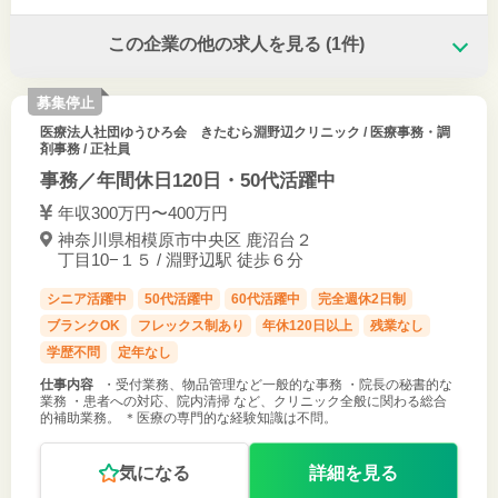
この企業の他の求人を見る
(1件)
募集停止
医療法人社団ゆうひろ会 きたむら淵野辺クリニック
/ 医療事務・調
剤事務 / 正社員
事務／年間休日120日・50代活躍中
年収300万円〜400万円
神奈川県相模原市中央区 鹿沼台２
丁目10−１５ / 淵野辺駅 徒歩６分
シニア活躍中
50代活躍中
60代活躍中
完全週休2日制
ブランクOK
フレックス制あり
年休120日以上
残業なし
学歴不問
定年なし
仕事内容
・受付業務、物品管理など一般的な事務 ・院長の秘書的な
業務 ・患者への対応、院内清掃 など、クリニック全般に関わる総合
的補助業務。 ＊医療の専門的な経験知識は不問。
気になる
詳細を見る