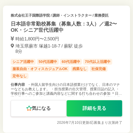
株式会社王子国際語学院
/ 講師・インストラクター / 業務委託
日本語非常勤校募集（募集人数：3人）／週2〜
OK・シニア世代活躍中
時給1,800円〜2,500円
埼玉県蕨市 塚越1-18-7 / 蕨駅 徒歩
8分
シニア活躍中
50代活躍中
60代活躍中
70代以上活躍中
服装自由・オフィスカジュアルOK
残業なし
社保完備
定年なし
仕事内容
・外国人留学生向けの日本語授業だけでなく、日本のマナ
ーなどもお教えします。 ・担当授業の出欠管理、授業日誌の記入 ・
学校行事へのご参加と講義内容などに関する打ち合わせの参加 ＊日本
語教員有資格者（以下のいずれかに該当する方） （1）日本語教師養
成講座420時間
気になる
詳細を見る
2026年7月10日更新/
応募集まり次第終了