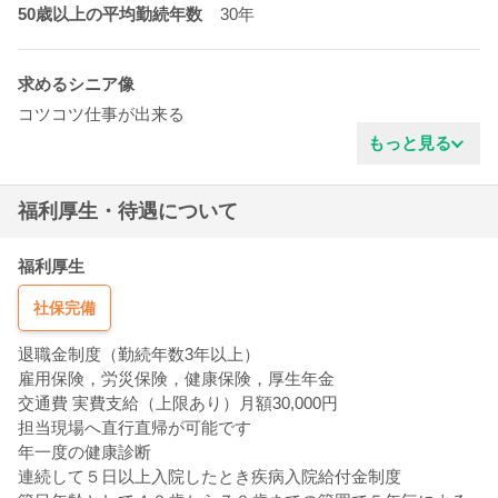
50歳以上の平均勤続年数
30年
求めるシニア像
コツコツ仕事が出来る
真面目な性格
もっと見る
ガッツがある
ITに苦手意識がない
福利厚生・待遇について
業界の豊富な知識
協調性がある
明るいタイプ
福利厚生
新しい事を学ぶ姿勢
社保完備
技術力がある
教え上手
退職金制度（勤続年数3年以上）
穏やかな雰囲気
雇用保険，労災保険，健康保険，厚生年金
清潔感がある
交通費 実費支給（上限あり）月額30,000円
責任感がある
担当現場へ直行直帰が可能です
年一度の健康診断
連続して５日以上入院したとき疾病入院給付金制度