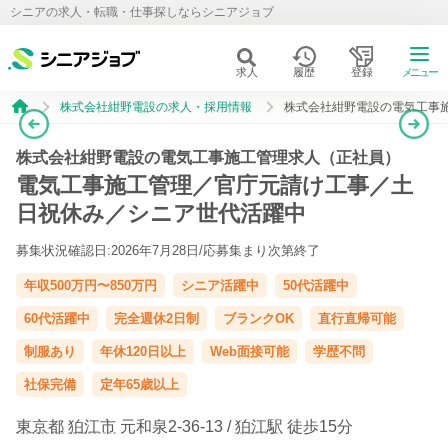
シニアの求人・転職・仕事探しならシニアジョブ
求人
履歴
登録
メニュー
株式会社紺野電設の求人・採用情報
株式会社紺野電設の電気工事
株式会社紺野電設の電気工事施工管理求人（正社員）
電気工事施工管理／官庁元請け工事／土
日祝休み／シニア世代活躍中
募集状況確認日:2026年7月28日/
応募集まり次第終了
年収500万円〜850万円
シニア活躍中
50代活躍中
60代活躍中
完全週休2日制
ブランクOK
直行直帰可能
制服あり
年休120日以上
Web面接可能
学歴不問
社保完備
定年65歳以上
東京都
狛江市
元和泉2-36-13 /
狛江駅
徒歩15分