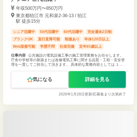
年収500万円〜850万円
東京都狛江市 元和泉2-36-13 / 狛江
駅 徒歩15分
シニア活躍中
50代活躍中
60代活躍中
完全週休2日制
ブランクOK
直行直帰可能
制服あり
年休120日以上
Web面接可能
学歴不問
社保完備
定年65歳以上
仕事内容
公共施設の電気設備工事の施工管理業務をお任せします。
庁舎や学校等の新築または改修電気工事に関する品質・工程・安全管
理を一貫してご担当して頂きます。 具体的な業務内容としては １．
設計図を基にした施工計画書・各種計画書の作成 ２．下請け業者の選
定や工事費、工期
気になる
詳細を見る
2026年1月28日更新/
応募集まり次第終了