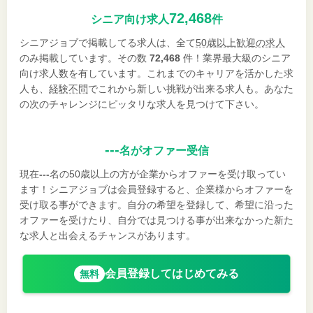
72,468
シニア向け求人
件
シニアジョブで掲載してる求人は、全て
50歳以上歓迎の求人
のみ掲載しています。その数
72,468
件！業界最大級のシニア
向け求人数を有しています。これまでのキャリアを活かした求
人も、
経験不問
でこれから新しい挑戦が出来る求人も。あなた
の次のチャレンジにピッタリな求人を見つけて下さい。
---
名がオファー受信
現在
---
名の50歳以上の方が企業からオファーを受け取ってい
ます！シニアジョブは会員登録すると、企業様からオファーを
受け取る事ができます。自分の希望を登録して、希望に沿った
オファーを受けたり、自分では見つける事が出来なかった新た
な求人と出会えるチャンスがあります。
会員登録してはじめてみる
無料