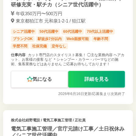
研修充実・駅チカ（シニア世代活躍中）
年収350万円〜500万円
東京都狛江市 元和泉1-2-1 / 狛江駅
シニア活躍中
50代活躍中
60代活躍中
70代以上活躍中
ブランクOK
駅徒歩7分以内
Web面接可能
年齢不問
学歴不問
社保完備
定年なし
仕事内容
カット専門店のスタイリスト募集！ ◯主な業務内容 ヘアカ
ット、お客様の接客 など ＊シャンプー・カラー・パーマなどの施
術、集客業務などはありません ご応募お待ちしております！
気になる
詳細を見る
2026年6月16日更新/
応募集まり次第終了
株式会社紺野電設
/ 電気工事施工管理 / 正社員
電気工事施工管理／官庁元請け工事／土日祝休み
／シニア世代活躍中