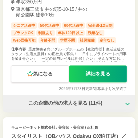
年収350万円
東京都三鷹市 井の頭5‐10‐15 / 井の
頭公園駅 徒歩10分
シニア活躍中
50代活躍中
60代活躍中
完全週休2日制
ブランクOK
制服あり
年休120日以上
残業なし
Web面接可能
年齢不問
学歴不問
社保完備
定年なし
仕事内容
重度障害者向けグループホームの【夜勤専従】生活支援ス
タッフ（生活支援員）の正社員で募集！ 「日中にプライベートの用事
を済ませたい」 「一定の給与レベルは担保したい」 そんな方におす
すめです◎ ◇主な業務 ・食事・入浴・排泄など生活支援 ・入居者様
からの相談対応
気になる
詳細を見る
2026年7月23日更新/
応募集まり次第終了
この企業の他の求人を見る
(11件)
キュービーネット株式会社
/ 美容師・美容室 / 正社員
スタイリスト（QBハウス Odakyu OX狛江店）／