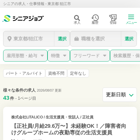
シニアの求人・仕事情報 - 東京都 狛江市
求人
履歴
登録
メニュー
東京都/狛江市
職種を選択
選択
選択
雇用形態・給与
特徴
フリーワード
検索履歴・保
パート・アルバイト
資格不問
定年なし
様々な条件の求人
2026/08/07 更新
43
件
- 1ページ目
株式会社LITALICO
/ 生活支援員・世話人 / 正社員
【正社員/月給29.6万〜】未経験OK！／障害者向
けグループホームの夜勤専従の生活支援員