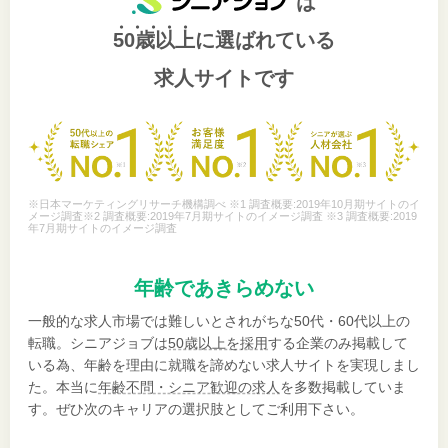
は
50歳以上
に選ばれている
求人サイトです
※日本マーケティングリサーチ機構調べ ※1 調査概要:2019年10月期サイトのイ
メージ調査※2 調査概要:2019年7月期サイトのイメージ調査 ※3 調査概要:2019
年7月期サイトのイメージ調査
年齢であきらめない
一般的な求人市場では難しいとされがちな50代・60代以上の
転職。シニアジョブは
50歳以上を採用
する企業のみ掲載して
いる為、年齢を理由に就職を諦めない求人サイトを実現しまし
た。本当に
年齢不問・シニア歓迎の求人
を多数掲載していま
す。ぜひ次のキャリアの選択肢としてご利用下さい。