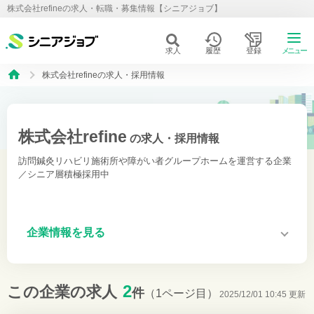
株式会社refineの求人・転職・募集情報【シニアジョブ】
求人
履歴
登録
メニュー
株式会社refineの求人・採用情報
株式会社refine
の求人・採用情報
訪問鍼灸リハビリ施術所や障がい者グループホームを運営する企業
／シニア層積極採用中
企業情報を見る
2
この企業の求人
件
（1ページ目）
2025/12/01 10:45 更新