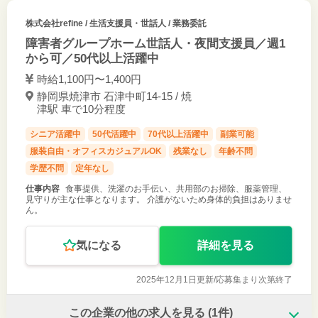
株式会社refine
/ 生活支援員・世話人 / 業務委託
障害者グループホーム世話人・夜間支援員／週1
から可／50代以上活躍中
時給1,100円〜1,400円
静岡県焼津市 石津中町14-15 / 焼
津駅 車で10分程度
シニア活躍中
50代活躍中
70代以上活躍中
副業可能
服装自由・オフィスカジュアルOK
残業なし
年齢不問
学歴不問
定年なし
仕事内容
食事提供、洗濯のお手伝い、共用部のお掃除、服薬管理、
見守りが主な仕事となります。 介護がないため身体的負担はありませ
ん。
気になる
詳細を見る
2025年12月1日更新/
応募集まり次第終了
この企業の他の求人を見る
(1件)