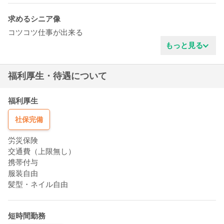
求めるシニア像
コツコツ仕事が出来る
真面目な性格
もっと見る
ガッツがある
協調性がある
福利厚生・待遇について
新しい事を学ぶ姿勢
責任感がある
福利厚生
社保完備
労災保険
交通費（上限無し）
携帯付与
服装自由
髪型・ネイル自由
短時間勤務