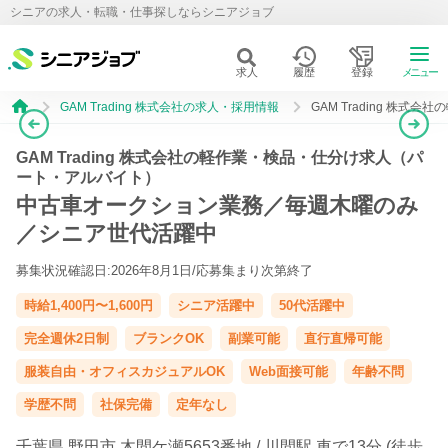
シニアの求人・転職・仕事探しならシニアジョブ
求人
履歴
登録
メニュー
GAM Trading 株式会社の求人・採用情報
GAM Trading 株
GAM Trading 株式会社の軽作業・検品・仕分け求人（パ
ート・アルバイト）
中古車オークション業務／毎週木曜のみ
／シニア世代活躍中
募集状況確認日:2026年8月1日/
応募集まり次第終了
時給1,400円〜1,600円
シニア活躍中
50代活躍中
完全週休2日制
ブランクOK
副業可能
直行直帰可能
服装自由・オフィスカジュアルOK
Web面接可能
年齢不問
学歴不問
社保完備
定年なし
千葉県
野田市
木間ケ瀬5653番地 /
川間駅
車で13分 (徒歩