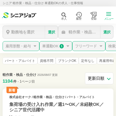
シニア 軽作業・検品・仕分け 車通勤OKの求人・仕事情報
求人
履歴
登録
メニュー
勤務地を選択
軽作業・検品・仕分け
選択
選択
雇用形態・給与
車通勤OK
フリーワード
検索
1
パート・アルバイト
資格不問
ブランクOK
定年なし
再雇用年齢
軽作業・検品・仕分け
2026/08/07 更新
1104
件
- 1ページ目
新着
株式会社オーク
/ 軽作業・検品・仕分け / パート・アルバイト
集荷場の受け入れ作業／週1〜OK／未経験OK／
シニア世代活躍中