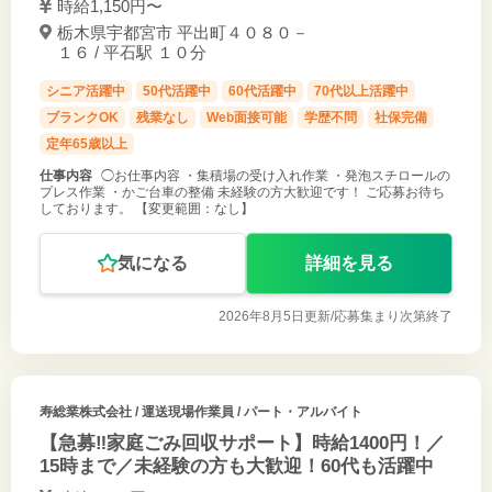
時給1,150円〜
栃木県宇都宮市 平出町４０８０－
１６ / 平石駅 １０分
シニア活躍中
50代活躍中
60代活躍中
70代以上活躍中
ブランクOK
残業なし
Web面接可能
学歴不問
社保完備
定年65歳以上
仕事内容
◯お仕事内容 ・集積場の受け入れ作業 ・発泡スチロールの
プレス作業 ・かご台車の整備 未経験の方大歓迎です！ ご応募お待ち
しております。 【変更範囲：なし】
気になる
詳細を見る
2026年8月5日更新/
応募集まり次第終了
寿総業株式会社
/ 運送現場作業員 / パート・アルバイト
【急募‼家庭ごみ回収サポート】時給1400円！／
15時まで／未経験の方も大歓迎！60代も活躍中