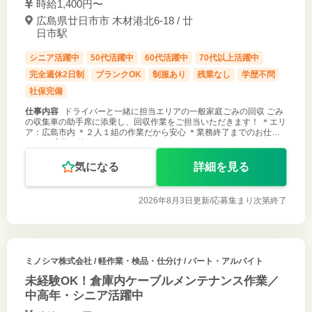
時給1,400円〜
広島県廿日市市 木材港北6-18 / 廿
日市駅
シニア活躍中
50代活躍中
60代活躍中
70代以上活躍中
完全週休2日制
ブランクOK
制服あり
残業なし
学歴不問
社保完備
仕事内容
ドライバーと一緒に担当エリアの一般家庭ごみの回収 ごみ
の収集車の助手席に添乗し、回収作業をご担当いただきます！ ＊エリ
ア：広島市内 ＊２人１組の作業だから安心 ＊業務終了までのお仕事
です ご応募お待ちしております！
気になる
詳細を見る
2026年8月3日更新/
応募集まり次第終了
ミノシマ株式会社
/ 軽作業・検品・仕分け / パート・アルバイト
未経験OK！倉庫内ケーブルメンテナンス作業／
中高年・シニア活躍中