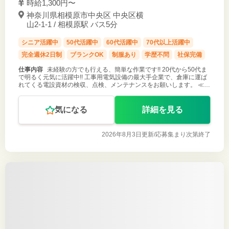
時給1,300円〜
神奈川県相模原市中央区 中央区横
山2-1-1 / 相模原駅 バス5分
シニア活躍中
50代活躍中
60代活躍中
70代以上活躍中
完全週休2日制
ブランクOK
制服あり
学歴不問
社保完備
仕事内容
未経験の方でも行える、簡単な作業です!! 20代から50代ま
で明るく元気に活躍中!! 工事用電気設備の最大手企業で、倉庫に運ば
れてくる電設資材の検収、点検、メンテナンスをお願いします。 ≪具
体的には・・・・≫ ・主に電線ケーブルの整備、測長、巻取り、整理
・工
気になる
詳細を見る
2026年8月3日更新/
応募集まり次第終了